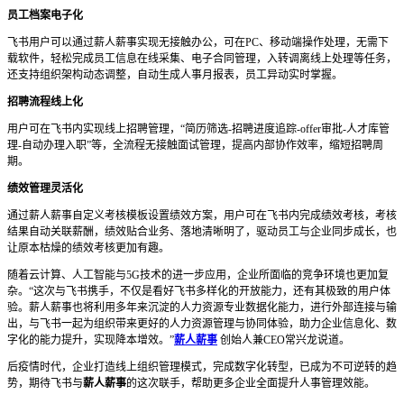
员工档案电子化
飞书用户可以通过薪人薪事实现无接触办公，可在PC、移动端操作处理，无需下
载软件，轻松完成员工信息在线采集、电子合同管理，入转调离线上处理等任务，
还支持组织架构动态调整，自动生成人事月报表，员工异动实时掌握。
招聘流程线上化
用户可在飞书内实现线上招聘管理，“简历筛选-招聘进度追踪-offer审批-人才库管
理-自动办理入职”等，全流程无接触面试管理，提高内部协作效率，缩短招聘周
期。
绩效管理灵活化
通过薪人薪事自定义考核模板设置绩效方案，用户可在飞书内完成绩效考核，考核
结果自动关联薪酬，绩效贴合业务、落地清晰明了，驱动员工与企业同步成长，也
让原本枯燥的绩效考核更加有趣。
随着云计算、人工智能与5G技术的进一步应用，企业所面临的竞争环境也更加复
杂。“这次与飞书携手，不仅是看好飞书多样化的开放能力，还有其极致的用户体
验。薪人薪事也将利用多年来沉淀的人力资源专业数据化能力，进行外部连接与输
出，与飞书一起为组织带来更好的人力资源管理与协同体验，助力企业信息化、数
字化的能力提升，实现降本增效。”
薪人薪事
创始人兼CEO常兴龙说道。
后疫情时代，企业打造线上组织管理模式，完成数字化转型，已成为不可逆转的趋
势，期待飞书与
薪人薪事
的这次联手，帮助更多企业全面提升人事管理效能。