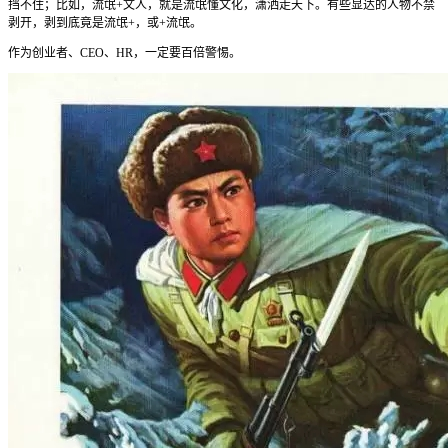
挡不住；比如，流氓+文人，就是流氓懂文化，潇洒走天下。有些显达的人物不禁
剥开，剥到底竟是流氓+，或+流氓。
作为创业者、CEO、HR，一定要百倍警惕。