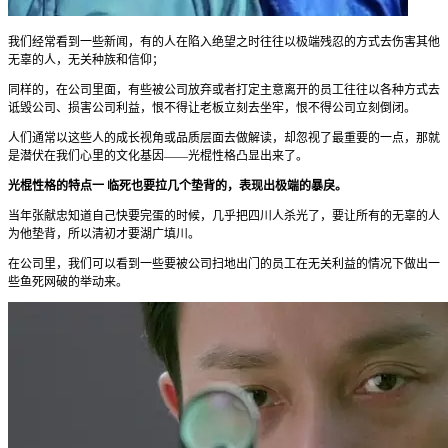
我们经常看到一些新闻，有的人在陷入绝望之时往往以极端残忍的方式去伤害其他
无辜的人，无关种族和信仰；
同样的，在公司里面，有些被公司放弃或者打定主意离开的员工往往以各种方式去
诋毁公司、损害公司利益，恨不得让老板立刻去坐牢，恨不得公司立刻倒闭。
人们通常以这些人的成长视角或品质层面去做解读，却忽视了最重要的一点，那就
是潜伏在我们心里的文化基因­——光棍性格凸显出来了。
光棍性格的特点一 临死也要拉几个垫背的，表现出极端的暴戾。
当年张献忠知道自己快要完蛋的时候，几乎把四川人杀光了，要让所有的无辜的人
为他垫背，所以清初才要湖广填川。
在公司里，我们可以看到一些要被公司扫地出门的员工在无关利益的情况下做出一
些鱼死网破的举动来。