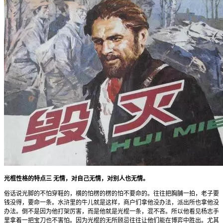
光棍性格的特点三 无情，对自己无情，对别人也无情。
俗话说光脚的不怕穿鞋的，横的怕楞的楞的怕不要命的。往往把胸脯一拍，老子要
钱没得，要命一条。水浒里的牛儿就是这样，商户们拿他没办法，派出所也拿他没
办法。倒不是因为他打架厉害，而是他就是光棍一条，混不吝。所以他看见杨志手
里拿着一把宝刀也不害怕。因为光棍的无所顾忌往往让他们能在博弈中胜出。尤其