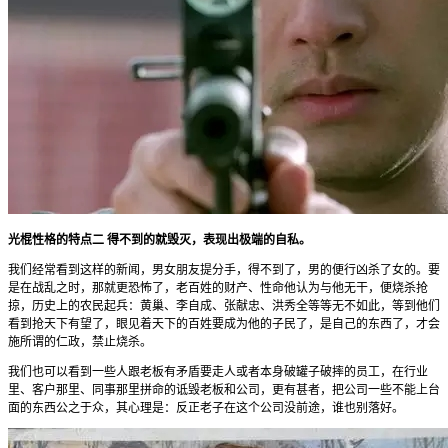
光棍性格的特点二 得不到的就毁灭，表现出极端的自私。
我们经常看到这样的新闻，男女朋友提分手，得不到了，男的便行凶杀了女的。要
是在战乱之时，那就更恐怖了，老百姓的财产、性命他认为与他无干，便烧杀抢
掠，历史上的农民起兵：黄巢、李自成、张献忠、洪秀全等等无不如此，等到他们
看到抢天下有望了，眼见着天下的百姓要成为他的子民了，是自己的东西了，才会
施所谓的仁政，禁止烧杀。
我们也可以看到一些人跟老板有矛盾要走人或者本身破罐子破摔的员工，在行业
里、客户那里、同事那里拼命的诋毁老板和公司，更有甚者，把公司一些不能上台
面的东西公之于众，其心理是：反正老子在这个公司没前途，谁也别落好。