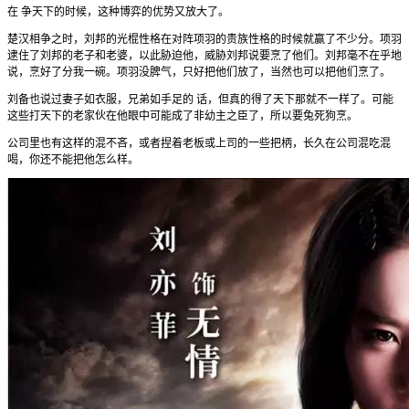
在 争天下的时候，这种博弈的优势又放大了。
楚汉相争之时，刘邦的光棍性格在对阵项羽的贵族性格的时候就赢了不少分。项羽
逮住了刘邦的老子和老婆，以此胁迫他，威胁刘邦说要烹了他们。刘邦毫不在乎地
说，烹好了分我一碗。项羽没脾气，只好把他们放了，当然也可以把他们烹了。
刘备也说过妻子如衣服，兄弟如手足的 话，但真的得了天下那就不一样了。可能
这些打天下的老家伙在他眼中可能成了非幼主之臣了，所以要兔死狗烹。
公司里也有这样的混不吝，或者捏着老板或上司的一些把柄，长久在公司混吃混
喝，你还不能把他怎么样。