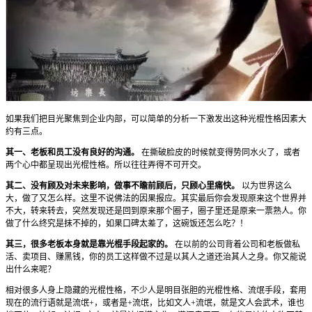
如果我们把目光聚焦到企业内部，可以简单的分析一下激发出这种光棍性格因素大
约有三点。
其一、老板和员工没有良好的沟通。
在撕破脸皮的时候就变得势同水火了，或者
两个心中都呈现出光棍性格。所以往往弄得不可开交。
其二、没有顾及对未来影响，做事不瞻前顾后，只顾心里痛快。
以为世界这么
大，做了又怎么样。这里不说佛法的因果报应。其实最后你会发现原来这个世界并
不大，转来转去，突然发现还是回到原来那个圈子，圈子里还是原来一票熟人。你
做了什么终究是抹不掉的，如果口碑太差了，这碗饭还怎么吃？！
其三，很多老板本身就是靠光棍手段起家的。
在以前的公司背着公司和老板做私
活、卖项目、赚黑钱，你的员工这样做不过是以其人之道还治其人之身。你又能说
出什么来呢？
相对很多人身上隐藏的光棍性格，不少人是明目张胆的光棍性格、流氓手段，套用
现在的流行语就是流氓+，或者是+流氓，比如文人+流氓，就是文人会武术，谁也