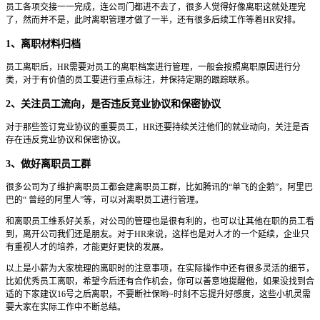
员工各项交接一一完成，连公司门都进不去了，很多人觉得好像离职这就处理完
了，然而并不是，此时离职管理才做了一半，还有很多后续工作等着HR安排。
1、离职材料归档
员工离职后，HR需要对员工的离职档案进行管理，一般会按照离职原因进行分
类，对于有价值的员工要进行重点标注，并保持定期的跟踪联系。
2、关注员工流向，是否违反竞业协议和保密协议
对于那些签订竞业协议的重要员工，HR还要持续关注他们的就业动向，关注是否
存在违反竞业协议和保密协议。
3、做好离职员工群
很多公司为了维护离职员工都会建离职员工群，比如腾讯的“单飞的企鹅”，阿里巴
巴的“ 曾经的阿里人”等，可以对离职员工进行管理。
和离职员工维系好关系，对公司的管理也是很有利的，也可以让其他在职的员工看
到，离开公司我们还是朋友。对于HR来说，这样也是对人才的一个延续，企业只
有重视人才的培养，才能更好更快的发展。
以上是小薪为大家梳理的离职时的注意事项，在实际操作中还有很多灵活的细节，
比如优秀员工离职，希望今后还有合作机会，你可以善意地提醒他，如果没找到合
适的下家建议16号之后离职，不要断社保哟~时刻不忘提升好感度，这些小机灵需
要大家在实际工作中不断总结。