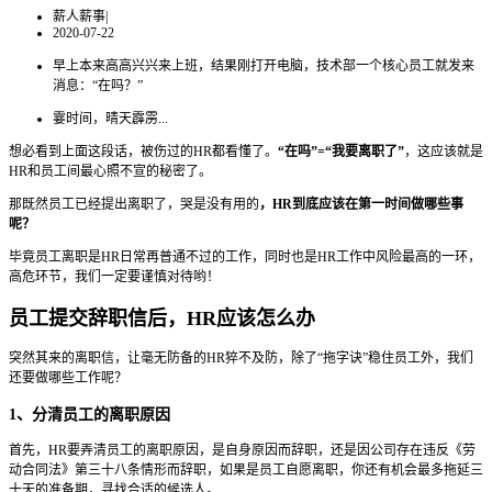
薪人薪事
|
2020-07-22
早上本来高高兴兴来上班，结果刚打开电脑，技术部一个核心员工就发来
消息：“在吗？”
霎时间，晴天霹雳...
想必看到上面这段话，被伤过的HR都看懂了。
“在吗”=“我要离职了”
，这应该就是
HR和员工间最心照不宣的秘密了。
那既然员工已经提出离职了，哭是没有用的
，HR到底应该在第一时间做哪些事
呢？
毕竟员工离职是HR日常再普通不过的工作，同时也是HR工作中风险最高的一环，
高危环节，我们一定要谨慎对待哟！
员工提交辞职信后，HR应该怎么办
突然其来的离职信，让毫无防备的HR猝不及防，除了“拖字诀”稳住员工外，我们
还要做哪些工作呢？
1、分清员工的离职原因
首先，HR要弄清员工的离职原因，是自身原因而辞职，还是因公司存在违反《劳
动合同法》第三十八条情形而辞职，如果是员工自愿离职，你还有机会最多拖延三
十天的准备期，寻找合适的候选人。