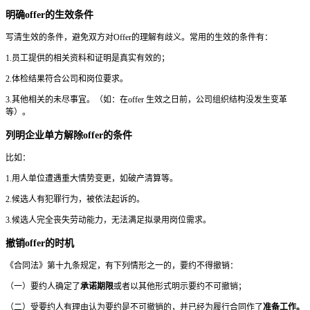
明确offer的生效条件
写清生效的条件，避免双方对Offer的理解有歧义。常用的生效的条件有：
1.员工提供的相关资料和证明是真实有效的；
2.体检结果符合公司和岗位要求。
3.其他相关的未尽事宜。（如：在offer 生效之日前，公司组织结构没发生变革
等）。
列明企业单方解除offer的条件
比如：
1.用人单位遭遇重大情势变更，如破产清算等。
2.候选人有犯罪行为，被依法起诉的。
3.候选人完全丧失劳动能力，无法满足拟录用岗位需求。
撤销offer的时机
《合同法》第十九条规定，有下列情形之一的，要约不得撤销：
（一）要约人确定了
承诺期限
或者以其他形式明示要约不可撤销；
（二）受要约人有理由认为要约是不可撤销的，并已经为履行合同作了
准备工作。