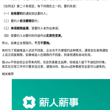
《合同法》第二十条规定，有下列情形之一的，要约失效：
（一）
拒绝要约
的通知到达要约人；
（二）要约人
依法撤销
要约；
（三）
承诺期限届满
，受要约人未作出承诺；
（四）受要约人对要约的内容作出
实质性变更。
所以，如果企业想毁约，
千万不要拖。
有时为了规避候选人迟迟不回复，企业也不方便毁约这种情况，通常会在录用通知
上设立回复期限，如果候选人在期限内不回复，则录用通知自动失效。
毁offer不但会给企业带来风险，也会伤害雇主品牌，给候选人留下不诚信的印象。
其实在日常工作中只要多加注意，谨慎对待，毁offer这种事故完全是可以避免的。
相关推荐