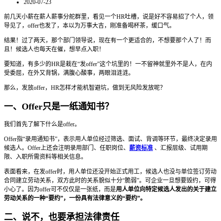
2020-07-23
前几天小薪在薪人薪事分舵群里，看见一个HR吐槽，说是好不容易招了个人，领
导见了，offer也发了，本以为万事大吉，刚准备喝杯茶，缓口气。
结果！过了两天，那个部门领导说，现在有一个更适合的，不想要那个人了！而
且！候选人也每天在催，想早点入职！
要知道，有多少的HR是栽在“发offer”这个坑里的！一不留神就里外不是人，在内
受委屈，在外又背锅，满腹心酸事，两眼泪涟涟。
那么，发放offer，HR怎样才能机智避坑，做到无风险发放呢？
一、Offer只是一纸通知书？
我们首先了解下什么是offer。
Offer指“录用通知书”，表示用人单位经过筛选、面试、背调等环节，最终决定录用
候选人。Offer上还会注明录用部门、任职岗位、
薪资标准
、汇报层级、试用期
限、入职所需资料等相关信息。
表面看来，在发offer时，用人单位还没开始正式用工，候选人也没与单位签订劳动
合同建立劳动关系，双方此时的关系貌似十分“脆弱”。可企业一旦想要毁约，可得
小心了。因为offer可不仅仅是一张纸，而是
用人单位向特定候选人发出的关于建立
劳动关系的一种“要约”，一份具有法律意义的“要约”。
二、说不，也要承担法律责任