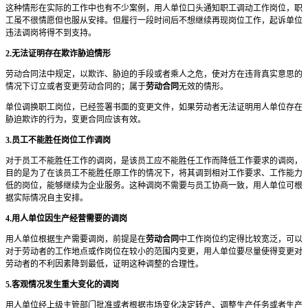
这种情形在实际的工作中也有不少案例，用人单位口头通知职工调动工作岗位，职
工虽不很情愿但也服从安排。但履行一段时间后不想继续再现岗位工作，起诉单位
违法调岗将得不到支持。
2.无法证明存在欺诈胁迫情形
劳动合同法中规定，以欺诈、胁迫的手段或者乘人之危，使对方在违背真实意思的
情况下订立或者变更劳动合同的；属于
劳动合同
无效的情形。
单位调换职工岗位，已经签署书面的变更文件，如果劳动者无法证明用人单位存在
胁迫欺诈的行为，变更合同应该有效。
3.员工不能胜任岗位工作调岗
对于员工不能胜任工作的调岗，是该员工应不能胜任工作而降低工作要求的调岗，
目的是为了在该员工不能胜任原工作的情况下，将其调到相对工作要求、工作能力
低的岗位，能够继续为企业服务。这种调岗不需要与员工协商一致，用人单位可根
据实际情况自主安排。
4.用人单位因生产经营需要的调岗
用人单位根据生产需要调岗，前提是在
劳动合同
中工作岗位约定得比较宽泛，可以
对于劳动者的工作地点或作岗位在较小的范围内变更，用人单位要尽量使得变更对
劳动者的不利因素降到最低，证明这种调整的合理性。
5.客观情况发生重大变化的调岗
用人单位经上级主管部门批准或者根据市场变化决定转产、调整生产任务或者生产