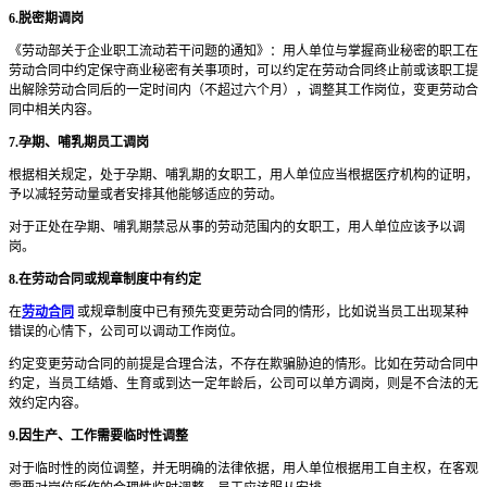
6.脱密期调岗
《劳动部关于企业职工流动若干问题的通知》：用人单位与掌握商业秘密的职工在
劳动合同中约定保守商业秘密有关事项时，可以约定在劳动合同终止前或该职工提
出解除劳动合同后的一定时间内（不超过六个月），调整其工作岗位，变更劳动合
同中相关内容。
7.孕期、哺乳期员工调岗
根据相关规定，处于孕期、哺乳期的女职工，用人单位应当根据医疗机构的证明，
予以减轻劳动量或者安排其他能够适应的劳动。
对于正处在孕期、哺乳期禁忌从事的劳动范围内的女职工，用人单位应该予以调
岗。
8.在劳动合同或规章制度中有约定
在
劳动合同
或规章制度中已有预先变更劳动合同的情形，比如说当员工出现某种
错误的心情下，公司可以调动工作岗位。
约定变更劳动合同的前提是合理合法，不存在欺骗胁迫的情形。比如在劳动合同中
约定，当员工结婚、生育或到达一定年龄后，公司可以单方调岗，则是不合法的无
效约定内容。
9.因生产、工作需要临时性调整
对于临时性的岗位调整，并无明确的法律依据，用人单位根据用工自主权，在客观