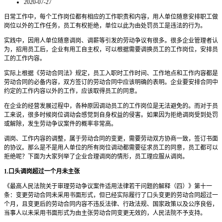
2020-07-27
日常工作中，每个工作岗位都有相应的工作职责和内容，用人单位随意安排职工做
岗位以外的工作任务，员工有权拒绝，单位以此为由处罚员工是违法的行为。
实践中，因用人单位随意调岗、调薪等引发的劳动争议有很多。很多企业管理者认
为，招用员工后，企业有用工自主权，可以根据需要调换员工的工作岗位，安排员
工的工作内容。
实际上根据《劳动合同法》规定，员工入职时工作时间、工作地点和工作内容都是
劳动合同的必备内容，双方签订的劳动合同中应该明确的表明。企业要安排合同中
约定的工作内容以外的工作，应该取得员工的同意。
在企业的经营发展过程中，各种原因调动员工的工作岗位是无法避免的。而对于员
工来说，很多时候岗位调动会感觉到自身权益的侵害。如果因为拒绝调岗受到处罚
或解除，发生劳动争议案件的概率非常高。
调岗、工作内容的调整，属于劳动合同的变更，需要劳动双方协商一致，签订书面
的协议。那么是不是用人单位的所有岗位调动都需要征求员工的同意，员工都可以
拒绝呢？下面为大家列举了企业合理调岗的情形，员工理应服从调岗。
1.口头调岗超过一个月未主张
《最高人民法院关于审理劳动争议案件适用法律若干问题的解释（四）》第十一
条：变更劳动合同未采用书面形式，但已经实际履行了口头变更的劳动合同超过一
个月，且变更后的劳动合同内容不违反法律、行政法规、国家政策以及公序良俗，
当事人以未采用书面形式为由主张劳动合同变更无效的，人民法院不予支持。