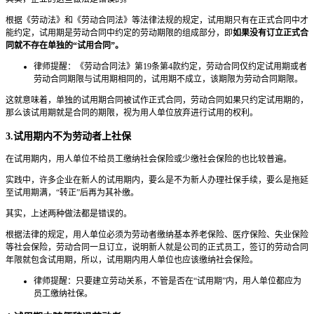
根据《劳动法》和《劳动合同法》等法律法规的规定，试用期只有在正式合同中才
能约定，试用期是劳动合同中约定的劳动期限的组成部分，即
如果没有订立正式合
同就不存在单独的“试用合同”。
律师提醒：《劳动合同法》第19条第4款约定，劳动合同仅约定试用期或者
劳动合同期限与试用期相同的，试用期不成立，该期限为劳动合同期限。
这就意味着，单独的试用期合同被试作正式合同，劳动合同如果只约定试用期的，
那么该试用期就是合同的期限，视为用人单位放弃进行试用的权利。
3.试用期内不为劳动者上社保
在试用期内，用人单位不给员工缴纳社会保险或少缴社会保险的也比较普遍。
实践中，许多企业在新人的试用期内，要么是不为新人办理社保手续，要么是拖延
至试用期满，“转正”后再为其补缴。
其实，上述两种做法都是错误的。
根据法律的规定，用人单位必须为劳动者缴纳基本养老保险、医疗保险、失业保险
等社会保险，劳动合同一旦订立，说明新人就是公司的正式员工，签订的劳动合同
年限就包含试用期，所以，试用期内用人单位也应该缴纳社会保险。
律师提醒：只要建立劳动关系，不管是否在“试用期”内，用人单位都应为
员工缴纳社保。