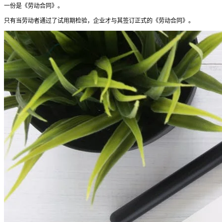
一份是《劳动合同》。
只有当劳动者通过了试用期检验，企业才与其签订正式的《劳动合同》。