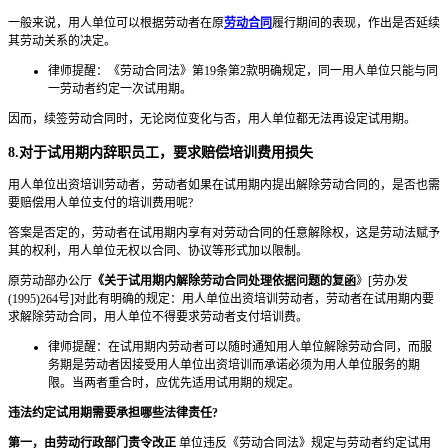
一般来说，用人单位可以根据劳动者在原
劳动合同
履行期间的表现，作出是否延续
其劳动关系的决定。
律师提醒：《劳动合同法》第19条第2款明确规定，同一用人单位只能与同
一劳动者约定一次试用期。
因而，续签劳动合同时，无论岗位变化与否，用人单位都无法再设定试用期。
8.对于试用期内辞职员工，要求赔偿培训费用损失
用人单位出资培训劳动者，劳动者如果在试用期内提出解除劳动合同的，是否也需
要赔偿用人单位支付的培训费用呢?
答案是否定的，劳动者在试用期内享有对劳动合同的任意解除权，这是劳动法赋予
其的权利，用人单位无权以合同、协议等形式加以限制。
原劳动部办公厅
《关于试用期内解除劳动合同处理依据问题的复函
》[劳办发
(1995)264号]对此有明确的规定：用人单位出资培训劳动者，劳动者在试用期内要
求解除劳动合同，用人单位不得要求劳动者支付培训费。
律师提醒：在试用期内劳动者可以随时通知用人单位解除劳动合同，而服
务期是劳动者因接受用人单位出资培训而承诺必须为用人单位服务的期
限。当两者重合时，应优先适用试用期的规定。
违法约定试用期需要承担哪些法律责任?
第一，由劳动行政部门责令改正
单位违反《劳动合同法》规定与劳动者约定试用