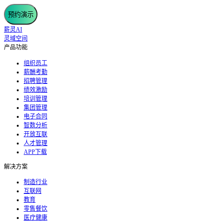
预约演示
薪灵AI
灵域空间
产品功能
组织员工
薪酬考勤
招聘管理
绩效激励
培训管理
集团管理
电子合同
智数分析
开放互联
人才管理
APP下载
解决方案
制造行业
互联网
教育
零售餐饮
医疗健康