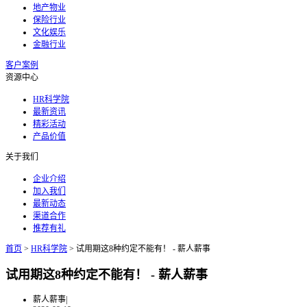
地产物业
保险行业
文化娱乐
金融行业
客户案例
资源中心
HR科学院
最新资讯
精彩活动
产品价值
关于我们
企业介绍
加入我们
最新动态
渠道合作
推荐有礼
首页
>
HR科学院
>
试用期这8种约定不能有！ - 薪人薪事
试用期这8种约定不能有！ - 薪人薪事
薪人薪事
|