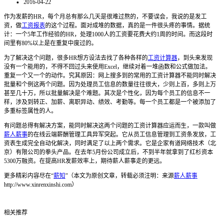
2016-04-22
作为发薪的HR，每个月总有那么几天是很难过熬的，不要误会，我说的是发工
资，做
工资报表
的这个过程。面对成堆的数据，真的是一件很头疼的事情。据统
计：一个5年工作经验的HR，处理1000人的工资要花费大约1周的时间。而这段时
间里有80%以上是在重复中度过的。
为了解决这个问题，很多HR想方设法去找了各种各样的
工资计算器
，到头来发现
没有一个能用的，不得不回过头来使用Excel，继续对着一堆函数和公式做加法。
重复一个又一个的动作。究其原因：网上搜多到的常用的工资计算器不能同时解决
批量和个例这两个问题。因为处理员工信息的数量往往很大，少则上百，多则上万
甚至几十万，所以批量解决是个难题。其次是个性化，因为每个员工的信息不一
样，涉及到转正、加薪、离职异动、绩效、考勤等。每一个员工都是一个被添加了
多重标签属性的人。
有问题总得有解决方案，能同时解决这两个问题的工资计算器应运而生，一款叫做
薪人薪事
的在线云端薪酬管理工具异军突起。它从员工信息管理到工资条发放，工
资表生成完全自动化解决，同时满足了以上两个需求。它是企家有道网络技术（北
京）有限公司的拳头产品。在去年5月份公司成立后，不到半年就拿到了红杉资本
5300万融资。在提高HR发薪效率上，期待薪人薪事走的更远。
更多精彩内容尽在“
薪知
”（本文为原创文章，转载必须注明：来源
薪人薪事
http://www.xinrenxinshi.com）
相关推荐