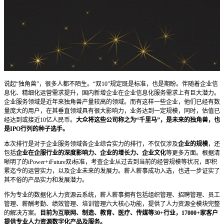
说起“独角兽”，很多人都不陌生。“双10”规定既是标准，也是期盼。伴随着企业信
息化、精细化运营需求提升，国内新增企业在企业信息化服务需求上有巨大潜力。
企业服务领域是近年来独角兽产量较高的领域。而有这样一些企业，他们已经有数
量庞大的用户，在其垂直领域具有很大影响力，业务达到一定规模，同时，估值已
经达到或接近10亿人民币。
大众将这些公司称之为“千里马”，是未来的独角兽，也
是IPO行列的种子选手。
本次排行是对于企业服务领域各企业综合实力的排行，不仅仅涉及
企业的规模
，还
包括
企业在企服行业的深度影响力、企业的增长力、企业文化
等更多方面。根据清
晰明了的iPower+iFuture双i标准，考查企业从过去到当前的经营规模等状况，即积
累迄今的运营实力，以及企业未来的发展力。薪人薪事成功入选，也进一步证实了
其不俗的产品实力和发展潜力。
作为专业的数据化人力资源云系统，薪人薪事拥有包括组织管理、招聘管理、员工
管理、薪酬考勤、绩效管理、培训管理六大核心功能，提供了人力资源全模块完整
的解决方案。
目前为互联网、制造、教育、医疗、传媒等30+行业，17000+家客户
提供专业人力资源数字化产品及服务。