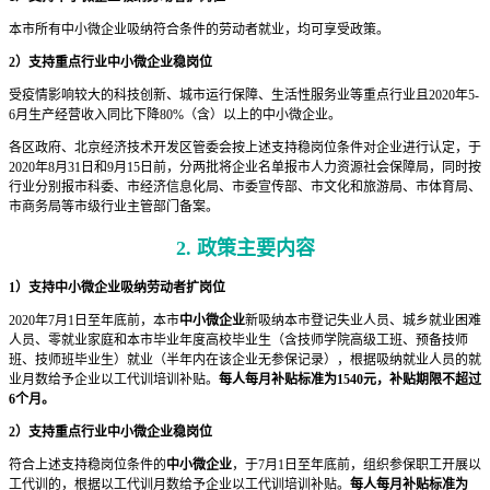
本市所有中小微企业吸纳符合条件的劳动者就业，均可享受政策。
2）支持重点行业中小微企业稳岗位
受疫情影响较大的科技创新、城市运行保障、生活性服务业等重点行业且2020年5-
6月生产经营收入同比下降80%（含）以上的中小微企业。
各区政府、北京经济技术开发区管委会按上述支持稳岗位条件对企业进行认定，于
2020年8月31日和9月15日前，分两批将企业名单报市人力资源社会保障局，同时按
行业分别报市科委、市经济信息化局、市委宣传部、市文化和旅游局、市体育局、
市商务局等市级行业主管部门备案。
2. 政策主要内容
1）支持中小微企业吸纳劳动者扩岗位
2020年7月1日至年底前，本市
中小微企业
新吸纳本市登记失业人员、城乡就业困难
人员、零就业家庭和本市毕业年度高校毕业生（含技师学院高级工班、预备技师
班、技师班毕业生）就业（半年内在该企业无参保记录），根据吸纳就业人员的就
业月数给予企业以工代训培训补贴。
每人每月补贴标准为1540元，补贴期限不超过
6个月。
2）支持重点行业中小微企业稳岗位
符合上述支持稳岗位条件的
中小微企业
，于7月1日至年底前，组织参保职工开展以
工代训的，根据以工代训月数给予企业以工代训培训补贴。
每人每月补贴标准为