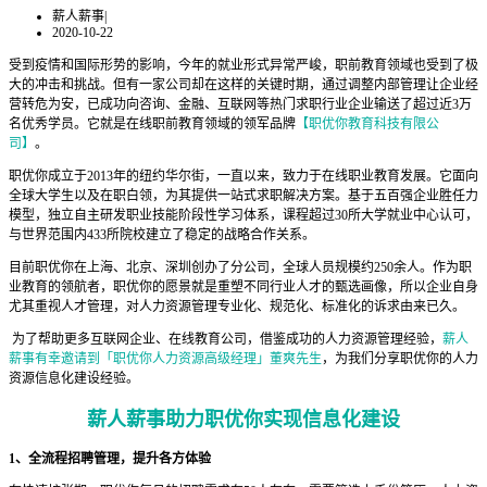
薪人薪事
|
2020-10-22
受到疫情和国际形势的影响，今年的就业形式异常严峻，职前教育领域也受到了极
大的冲击和挑战。但有一家公司却在这样的关键时期，通过调整内部管理让企业经
营转危为安，已成功向咨询、金融、互联网等热门求职行业企业输送了超过近3万
名优秀学员。它就是在线职前教育领域的领军品牌
【职优你教育科技有限公
司】
。
职优你成立于2013年的纽约华尔街，一直以来，致力于在线职业教育发展。它面向
全球大学生以及在职白领，为其提供一站式求职解决方案。基于五百强企业胜任力
模型，独立自主研发职业技能阶段性学习体系，课程超过30所大学就业中心认可，
与世界范围内433所院校建立了稳定的战略合作关系。
目前职优你在上海、北京、深圳创办了分公司，全球人员规模约250余人。作为职
业教育的领航者，职优你的愿景就是重塑不同行业人才的甄选画像，所以企业自身
尤其重视人才管理，对人力资源管理专业化、规范化、标准化的诉求由来已久。
为了帮助更多互联网企业、在线教育公司，借鉴成功的人力资源管理经验，
薪人
薪事有幸邀请到「职优你人力资源高级经理」董爽先生
，为我们分享职优你的人力
资源信息化建设经验。
薪人薪事助力职优你实现信息化建设
1、全流程招聘管理，提升各方体验