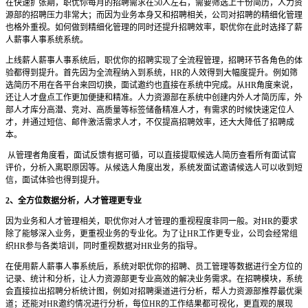
在快速扩张期，职优你每月的招聘需求在50人左右，需要筛选上千份简历，人力资
源部的招聘压力非常大；而因为业务本身又和招聘相关，公司对招聘的精细化管理
也格外重视。如何做到精细化管理的同时还提升招聘效率，职优你在此时选择了薪
人薪事人事系统系统。
上线薪人薪事人事系统后，职优你的招聘实现了全流程管理，招聘环节各角色的体
验都得到提升。首先因为全流程纳入到系统，HR的人效得到大幅度提升。例如筛
选简历不用在各平台来回切换，面试邀约也直接在系统中完成。从HR角度来说，
还让人才盘点工作更加便捷和精准。人力资源部在系统中创建内外人才简历库，外
部人才库分高潜、竞对、高质量等标签储备精准人才，有需求的时候快速定位人
才，并通过短信、邮件激活需求人才，不仅提高招聘效率，还大大降低了招聘成
本。
从管理者角度看，面试反馈有据可循，可以直接提取候选人简历查看所有面试官
评价，分析入离职原因等。从候选人角度出发，系统发面试邀请候选人可以收到短
信，面试体验也得到提升。
2、全方位数据分析，人才管理更专业
因为业务和人才管理相关，职优你对人才管理的重视程度非同一般。对HR的要求
除了能够深入业务，更重视业务的专业化。为了让HR工作更专业，公司会经常组
织HR参与各类培训，同时重视数据对HR业务的指导。
在使用薪人薪事人事系统后，系统对职优你的招聘、员工管理等数据进行全方位的
记录、统计和分析，让人力资源部更专业高效的解决业务需求。在招聘模块，系统
会直接拉出招聘分析统计图，例如对招聘渠道进行分析，帮人力资源部推荐最优渠
道；还能对HR邀约情况进行分析，每位HR的工作结果都可视化，更直观的展现