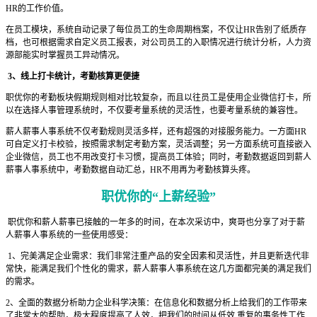
HR的工作价值。
在员工模块，系统自动记录了每位员工的生命周期档案，不仅让HR告别了纸质存
档，也可根据需求自定义员工报表，对公司员工的入职情况进行统计分析，人力资
源部能实时掌握员工异动情况。
3、线上打卡统计，考勤核算更便捷
职优你的考勤板块假期规则相对比较复杂，而且以往员工是使用企业微信打卡，所
以在选择人事管理系统时，不仅要考量系统的灵活性，也要考量系统的兼容性。
薪人薪事人事系统不仅考勤规则灵活多样，还有超强的对接服务能力。一方面HR
可自定义打卡校验，按照需求制定考勤方案，灵活调整；另一方面系统可直接嵌入
企业微信，员工也不用改变打卡习惯，提高员工体验；同时，考勤数据返回到薪人
薪事人事系统中，考勤数据自动汇总，HR不用再为考勤核算头疼。
职优你的“上薪经验”
职优你和薪人薪事已接触的一年多的时间，在本次采访中，爽哥也分享了对于薪
人薪事人事系统的一些使用感受：
1、完美满足企业需求：我们非常注重产品的安全因素和灵活性，并且更新迭代非
常快，能满足我们个性化的需求，薪人薪事人事系统在这几方面都完美的满足我们
的需求。
2、全面的数据分析助力企业科学决策：在信息化和数据分析上给我们的工作带来
了非常大的帮助，极大程度提高了人效，把我们的时间从低效 重复的事务性工作