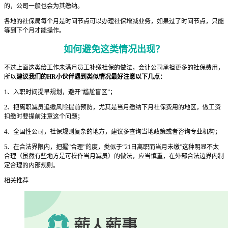
的，公司一般也会为其缴纳。
各地的社保局每个月是时间节点可以办理社保增减业务，如果过了时间节点，只能
等到下个月才能操作。
如何避免这类情况出现？
不过上面这类给工作未满月员工补缴社保的做法，会让公司承担更多的社保费用，
所以
建议我们的HR小伙伴遇到类似情况最好注意以下几点：
1、入职时间提早规划，避开“尴尬盲区”；
2、把离职减员追缴风险提前预防，尤其是当月缴纳下月社保费用的地区，做工资
扣缴时要提前注意这个问题；
4、全国性公司，社保规则复杂的地方，建议多查询当地政策或者咨询专业机构；
5、在合法界限内，把握“合理”的度，类似于“21日离职而当月未缴”这种明显不太
合理（虽然有些地方是可操作当月减员）的做法，应当慎重，在外部合法边界内制
定合理的内部规则。
相关推荐