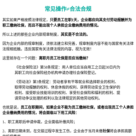
常见操作≠合法合规
其实如果严格按照法律规定，
只要员工在职1天，企业都应向其支付劳动报酬并为
职工缴纳社保，而且不能出现个人承担企业缴纳费用的情况。
所以上述的那些企业内部规章制度，
其实是不合法的。
因为企业内部的规章制度，须依法建立和完善，规章制度内容不能与国家有关法律
法规相抵触。违反国家有关法律法规的内容，视为无效！
这里就存在一个问题：
离职月员工社保是否应当缴纳？
《社会保险法》第58条规定：用人单位应当自用工之日起30日内为
其职工向社会保险经办机构申请办理社会保险登记。
《劳动法》第3条规定：劳动者享有平等就业和选择职业的权利、
取得劳动报酬的权利、休息休假的权利、获得劳动安全卫生保护的
权利、接受职业技能培训的权利、享受社会保险和福利的权利、提
请劳动争议处理的权利以及法律规定的其他劳动权利。
也就是说，
员工在职期间，如果企业不能为员工缴纳社保，或者出现员工个人承担
企业缴纳费用的情况，将会面临以下用工风险：
1、职工离职后申请仲裁，企业面临补缴风险；
2、离职日期未到，在交接过程中发生工伤，企业由于当月未缴
社保
将会承担高额