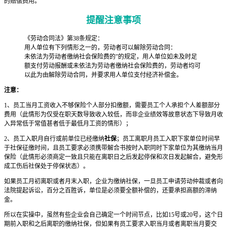
的赔偿费用。
提醒注意事项
《劳动合同法》第38条规定：
用人单位有下列情形之一的，劳动者可以解除劳动合同：
未依法为劳动者缴纳社会保险费的”的规定，用人单位如未及时足
额支付劳动报酬或未依法为劳动者缴纳社会保险费的，劳动者均可
以此为由解除劳动合同，并要求用人单位支付经济补偿金。
注意：
1、员工当月工资收入不够保险个人部分扣缴额，需要员工个人承担个人差额部分
费用（此情形为仅受在职天数导致收入较低，而非企业绩效等故意状态下导致月收
入异常低于常值甚者低于最低月工资的情形）；
2、员工入职月自行或前单位已经缴纳
社保
；员工离职月员工入职下家单位时间早
于社保征缴时间，且员工要求必须携带解合书按时入职同时下家单位为其缴纳当月
保险（此情形必须商定一致且只能在离职日之后发起停保和次日发起解合，避免形
成工伤后社保处于停保状态）。
如果员工月初离职或者月末入职，企业为缴纳社保，一旦员工申请劳动仲裁或者向
法院提起诉讼，百分之百胜诉，单位是必须要全额补偿的，还要承担高额的滞纳
金。
所以在实操中，虽然有些企业会自己确定一个时间节点，比如15号或20号，这个日
期前入职和之后离职的缴纳社保，但如果有员工要求入职当月或者离职当月要交