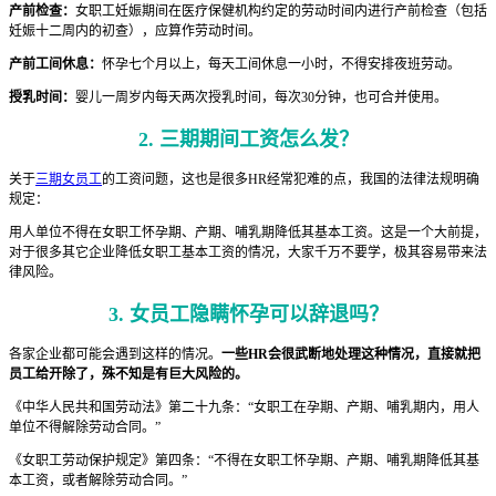
产前检查：
女职工妊娠期间在医疗保健机构约定的劳动时间内进行产前检查（包括
妊娠十二周内的初查），应算作劳动时间。
产前工间休息：
怀孕七个月以上，每天工间休息一小时，不得安排夜班劳动。
授乳时间：
婴儿一周岁内每天两次授乳时间，每次30分钟，也可合并使用。
2. 三期期间工资怎么发？
关于
三期女员工
的工资问题，这也是很多HR经常犯难的点，我国的法律法规明确
规定：
用人单位不得在女职工怀孕期、产期、哺乳期降低其基本工资。这是一个大前提，
对于很多其它企业降低女职工基本工资的情况，大家千万不要学，极其容易带来法
律风险。
3. 女员工隐瞒怀孕可以辞退吗？
各家企业都可能会遇到这样的情况。
一些HR会很武断地处理这种情况，直接就把
员工给开除了，殊不知是有巨大风险的。
《中华人民共和国劳动法》第二十九条：“女职工在孕期、产期、哺乳期内，用人
单位不得解除劳动合同。”
《女职工劳动保护规定》第四条：“不得在女职工怀孕期、产期、哺乳期降低其基
本工资，或者解除劳动合同。”