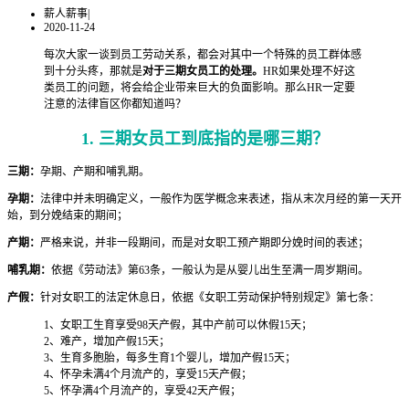
薪人薪事
|
2020-11-24
每次大家一谈到员工劳动关系，都会对其中一个特殊的员工群体感
到十分头疼，那就是
对于三期女员工的处理。
HR如果处理不好这
类员工的问题，将会给企业带来巨大的负面影响。那么HR一定要
注意的法律盲区你都知道吗？
1. 三期女员工到底指的是哪三期？
三期：
孕期、产期和哺乳期。
孕期：
法律中并未明确定义，一般作为医学概念来表述，指从末次月经的第一天开
始，到分娩结束的期间；
产期：
严格来说，并非一段期间，而是对女职工预产期即分娩时间的表述；
哺乳期：
依据《劳动法》第63条，一般认为是从婴儿出生至满一周岁期间。
产假：
针对女职工的法定休息日，依据《女职工劳动保护特别规定》第七条：
1、女职工生育享受98天产假，其中产前可以休假15天；
2、难产，增加产假15天；
3、生育多胞胎，每多生育1个婴儿，增加产假15天；
4、怀孕未满4个月流产的，享受15天产假；
5、怀孕满4个月流产的，享受42天产假；