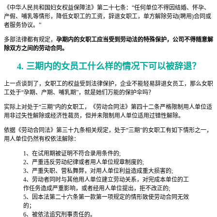
《中华人民共和国妇女权益保障法》第二十七条：“任何单位不得因结婚、怀孕、
产假、哺乳等情形，降低女职工的工资，辞退女职工，单方解除劳动(聘用)合同或
者服务协议。”
多部法律都有规定，
孕期内的女职工应当受到劳动法的特殊保护，公司不得随意解
除双方之间的劳动合同。
4. 三期内的女员工什么样的情况下可以被辞退？
上一点谈到了，女职工的权益受到法律保护，企业不能轻易辞退女员工，那么女职
工处于“孕期、产期、哺乳期”，就是她们万能的保护伞吗？
实际上对处于“三期”内的女职工，《劳动合同法》第四十二条严格限制用人单位适
用非过失性解除或经济性裁员，但并未限制用人单位适用过错性解除。
依据《劳动合同法》第三十九条相关规定，处于“三期”的女职工有如下情形之一，
用人单位仍然有权依法解除：
1、在试用期被证明不符合录用条件的;
2、严重违反劳动纪律或者用人单位规章制度的;
3、严重失职、营私舞弊，对用人单位利益造成重大损害的;
4、劳动者同时与其他用人单位建立劳动关系，对完成本单位的工
作任务造成严重影响，或者经用人单位提出，拒不改正的;
5、因本法第二十六条第一款第一项规定的情形致使劳动合同无效
的；
6、被依法追究刑事责任的。