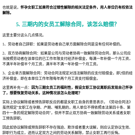
也就是说，
怀孕女职工如果符合过错性解除的相关法定条件，用人单位仍有权依法
解除。
5. 三期内的女员工解除合同，该怎么赔偿？
这里主要分这么几点情况。
1、劳动者自己辞职：如果是劳动者自己单方面解除合同是没有任何补偿的。
2、双方协商解除合同：如果是公司与劳动者协商一致解除劳动合同，那么公司应
当按照劳动者在该单位的已工作年限支付经济补偿金，每满一年补偿一个月工资，
不满半年补偿半个月工资，满半年不满一年补偿一个月工资。
3、企业单方面解除合同：劳动合同法规定对违法解除的应支付赔偿金，即2倍的经
济补偿金，即在本单位工作年限每年两个月工资支付赔偿金。
这里再补充一点：
因为
三期女员工
的福利性，假设女职工协议离职后发现自己怀孕
了，想要恢复劳动关系，这种情况该怎么处理呢？
实际上协议解除或者预告辞职反应的都是女职工自身的意思表示，《劳动合同法》
虽然规定"女职工在孕期、产期、哺乳期的，用人单位不得依照本法第四十条、第
四十一条的规定解除劳动合同"，但并不禁止双方协商一致解除劳动关系或者女职
工预告辞职。
因此如协议解除或预告辞职不存在强迫、欺诈或者重大误解，则应认定协议生效、
辞职行为成立，进而认定双方之间的劳动关系解除，禁止女职工再行反悔。