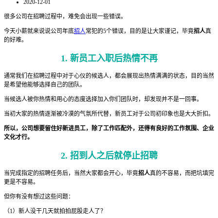
2020-12-01
很多公司在招聘过程中，难免会出现一些错误。
今天小薪就来说说公司年底
招人
常犯的5个错误，目的是让大家谨记，毕竟
招人
真
的好难。
1. 新员工入职后热情不再
通常我们在招聘过程中对于心仪的候选人，都会展现出热情满满的状态，目的当然
是希望他能够选择自己的团队。
当候选人被你热情和用心的态度选择加入你们团队时，却发现并不是一回事。
当初大家的热情逐渐被冷漠的气氛所代替，新员工对于公司初印象也是大大折扣。
所以，公司想要留住好新进员工，除了工作匹配外，还得有良好的工作氛围、企业
文化才行。
2. 招到人之后就停止招聘
当完成指定的招聘任务后，当然大家都会开心，毕竟
招人
真的不容易，而把坑填完
更是不容易。
但你有没有想过这些问题：
（1）新人没干几天就拍拍屁股走人了？