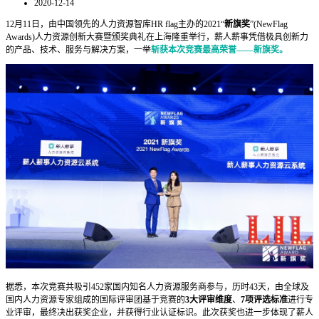
2020-12-14
12月11日，由中国领先的人力资源智库HR flag主办的2021“
新旗奖
”(NewFlag
Awards)人力资源创新大赛暨颁奖典礼在上海隆重举行，薪人薪事凭借极具创新力
的产品、技术、服务与解决方案，一举
斩获本
次竞赛最高荣誉——新旗奖。
据悉，本次竞赛共吸引452家国内知名人力资源服务商参与，历时43天，由全球及
国内人力资源专家组成的国际评审团基于竞赛的
3大评审维度
、
7项评选标准
进行专
业评审，最终决出获奖企业，并获得行业认证标识。此次获奖也进一步体现了薪人