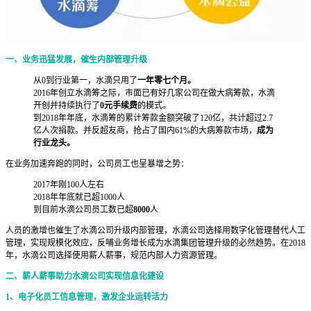
一、业务迅猛发展，催生内部管理升级
从0到行业第一，水滴只用了
一年零七个月。
2016年创立水滴筹之际，市面已有好几家公司在做大病筹款，水滴
开创并持续执行了
0元手续费
的模式。
到2018年年底，水滴筹的累计筹款金额突破了120亿，共计超过2.7
亿人次捐款。并反超友商，抢占了国内61%的大病筹款市场，
成为
行业龙头。
在业务加速奔跑的同时，公司员工也呈暴增之势：
2017年刚100人左右
2018年年底就已超1000人
到目前水滴公司员工数已超
8000
人
人员的激增也催生了水滴公司升级内部管理，水滴公司选择用数字化管理替代人工
管理，实现规模化效应，反哺业务增长成为水滴集团管理升级的必然趋势。在2018
年，水滴公司选择使用薪人薪事，规范内部人力资源管理。
二、薪人薪事助力水滴公司实现信息化建设
1、电子化员工信息管理，激发企业运转活力