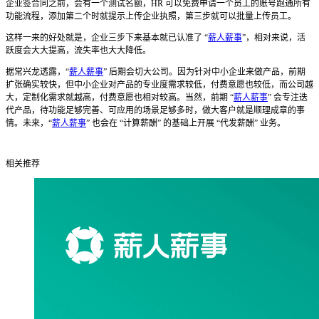
企业签合同之前，会有一个测试名额，HR 可以免费申请一个员工的账号跑通所有
功能流程，添加第二个时就提示上传企业执照，第三步就可以批量上传员工。
这样一来的好处就是，企业三步下来基本就已认准了 “
薪人薪事
”，相对来说，活
跃度会大大提高，流失率也大大降低。
据常兴龙透露，“
薪人薪事
” 后期会切大公司。因为针对中小企业来做产品，前期
扩张确实较快，但中小企业对产品的专业度需求较低，付费意愿也较低，而公司越
大，定制化需求就越高，付费意愿也相对较高。当然，前期 “
薪人薪事
” 会专注迭
代产品，待功能足够完善、可应用的场景足够多时，做大客户就是顺理成章的事
情。未来，“
薪人薪事
” 也会在 “计算薪酬” 的基础上开展 “代发薪酬” 业务。
相关推荐