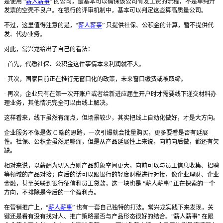
是使用 “
薪人薪事
” 的公司，最基本可以确保该公司有发工资的流程，不是单纯开
发票的空壳不良户。在银行的评审机制中，基本可以判定这些算高质量公司。
不过，这里值得注意的是，“
薪人薪事
” 只提供社保、公积金的计算，暂不提供代
发、代办业务。
对此，常兴龙给出了自己的看法：
· 首先，代缴社保、公积金这件事情本来利润就不大。
· 其次，国家目前正在推行无窗口化的政策，未来窗口缴费或被取缔。
· 再次，企业只有在第一次开账户或者给新进应届生开户时才需要线下递交材料办
理业务，其他情况完全可以由线上解决。
这样看来，线下虽然有痛点，但场景较少，其实把线上自动化做好，才是大方向。
企业服务不像是做 C 端的思路，一次引爆就会批量购买，更多要看是否有延展
性。社保、公积金虽然足够痛，但是从产品延展性上来说，向前向后做，都还有欠
缺。
相对来说，以薪酬为切入点则产品想象空间更大，向前可以与员工信息收集、招聘
等领域的产品对接；向后的话可以跟银行的轻度财税进行对接，像企业理财、企业
金融，甚至关联到银行征信和员工贷款，这一块也是 “薪人薪事” 正在探索的一个
方向，不排除是今后的一个盈利点。
在营销推广上，“
薪人薪事
” 也有一套自己独特的打法。常兴龙实践下来发现，关
键还是看有没有找对人、推广策略是否与产品形态很好的结合。“薪人薪事” 在跟