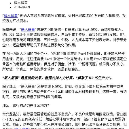
薪人薪事
|
2016-04-09
“
薪人薪事
” 创始人常兴龙向36氪独家透露，近日已完成 5300 万元的 A 轮融资，投
资方为红杉资本。
简单来说，“
薪人薪事
” 就是为 HR 提供一套薪资计算 SaaS 服务，系统能够接入、
统计和计算企业考勤请假等薪酬信息，自动生成工资条，直接对接银行发放。HR
也能利用系统将网银数据、五险一金、个税、人力成本等工资报表导出。对于部分
企业，还能起到帮助员工系统进行系统化的作用。
在 30－300 人之间的中小企业，90%的 HR 都在用 Excel 处理薪酬，即便是已经使
用金蝶、用友，往往还需要 Excel 来做一个补充统计。HR 用 Excel 可以轻松搞定企
业基本的考勤和轻度考核，但是对于佣金、社保、个税等问题，就显得力不从心。
所以做一个真正一体化的薪酬软件，还是有机会的。
“薪人薪事” 最直接的效果，就是去掉人力计算，“解放了 HR 的生产力”。
除了线上，“薪人薪事” 还提供线下服务。比如，帮企业下单对接第三方机构或者
银行，银行的客服会电话告知企业什么时间带什么材料办理业务，这样一来，节约
时间，又极大的降低了错带材料的概率。
那么，银行的动力在什么地方？
常兴龙告知，银行最需要管理的就是不良资产。不良户就是利用国家政策，营业额
小于3万元的公司税点较低，然后批量注册空壳公司，做起了给其他企业开发票的
买卖。然而，这些灰色地带的人在注册公司时，银行是无法判断其是否合规的。但