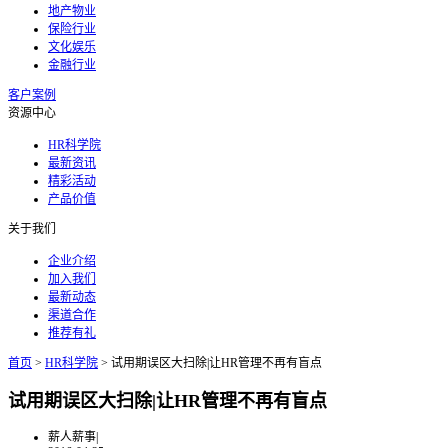
地产物业
保险行业
文化娱乐
金融行业
客户案例
资源中心
HR科学院
最新资讯
精彩活动
产品价值
关于我们
企业介绍
加入我们
最新动态
渠道合作
推荐有礼
首页
>
HR科学院
>
试用期误区大扫除|让HR管理不再有盲点
试用期误区大扫除|让HR管理不再有盲点
薪人薪事
|