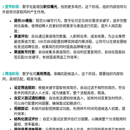
1.宣传阶段：
数字化能增加
职位曝光
，找到更多简历，这个阶段，组织内部协同与
外部资讯获取同时产生作用。
提供JD模版：
规范JD编写行为，数字化可定位岗位需求关键字，逐步完整
岗位画像，使得招聘人员更好的将需求与渠道进行匹配，提升人岗匹配
度；
渠道评估：
后台通过渠道简历数量、入职转化率、成本核算，为企业推荐
最佳渠道方案；HR可自动配置招聘官网或内推流程，让你可以在朋友圈轻
松发送招聘信息，收集简历的同时提高品牌曝光度；
渠道账号托管：
自动收集多渠道简历，自动判定重复简历，自动化智能标
签匹配JD关键字，有效提高筛选工作效率；
2.筛选阶段：
数字化可
高效筛选
，准确匹配候选人，这个阶段，需要组织内部协
同，高效匹配，精准沟通。
设定筛选规则：
根据关键字提取有效简历，自动过滤不相符的简历，符合
条件的简历进入人才库，成为储备军，整个流程高效，精准。
自定义面试通知模板：
自动发送通知给候选人，如有时间变更及时同步，
可以自行配置时间提醒，确保面试如期进行；
视频面试：
系统内自配视频面试功能，利用碎片时间完成候选人初面，提
升效率；
结构化面试评价 ：
自定义面试反馈评估打分提醒，以确保整个分流程用时
最短，效率最高；
提供背景调查服务：
只需简单输入候选人信息，即可获取最佳真实有效的