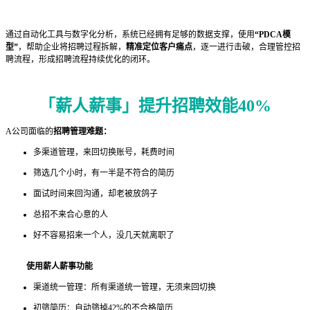
通过自动化工具与数字化分析，系统已经拥有足够的数据支撑，使用
“PDCA模
型”
，帮助企业将招聘过程拆解，
精准定位客户痛点
，逐一进行击破，合理管控招
聘流程，形成招聘流程持续优化的闭环。
「薪人薪事」
提升招聘效能40%
A公司面临的
招聘
管理难题：
多渠道管理，来回切换账号，耗费时间
筛选几个小时，有一半是不符合的简历
面试时间来回沟通，却老被放鸽子
总招不来合心意的人
好不容易招来一个人，没几天就离职了
使用薪人薪事功能
渠道统一管理：所有渠道统一管理，无须来回切换
初筛简历：自动筛掉42%的不合格简历