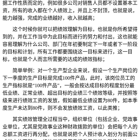
据工作性质而定的，例如很多公司对销售人员都不设置基本工
资，所有的收入都在个人绩效上，并且上不封顶，也就是说，
能力越强，完成的业绩越好，收入就越高；
这个时候你就可以把绩效理解为目标，也就是你所希望得
到的，并在工作当中为此目标而进行的努力和付出，这也就能
容易理解为什么公司、部门在年初要制定下一年或者下一阶段
的目标和计划，所有工作都要围绕这一目标来进行，这一目
标，也就是个人而言所需要的达成的绩效指标；
简单举例：对一个生产型企业来说，假设一个生产岗位的
下一季度的生产目标是完成
100
件产品，此时，该岗位员工的
生产指标就是“
100
件产品”，一般会按达成目标的程度划分最
低业绩、正常业绩、超出目标的业绩三个绩效等级，并按照等
级来进行绩效工资的发放，假如最低业绩设置为
80
件，如本季
度生产未达到
80
件，则不会发放绩效工资，以此类推；
其实绩效管理全过程当中，组织单位（包括企业、党政事
业单位，尤其是党政事业这种财政拨款的单位）会把每个人的
总额工资进行再分配，也就是说把个人预计收入划分为前面公