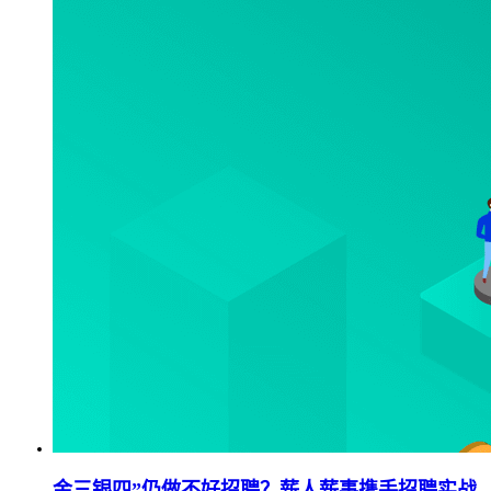
金三银四”仍做不好招聘？薪人薪事携手招聘实战