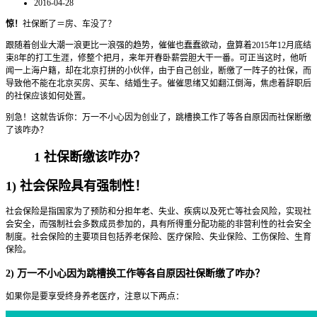
2016-04-28
惊！
社保断了＝房、车没了？
跟随着创业大潮一浪更比一浪强的趋势，催催也蠢蠢欲动，盘算着2015年12月底结
束8年的打工生涯，修整个把月，来年开春卧薪尝胆大干一番。可正当这时，他听
闻一上海户籍，却在北京打拼的小伙伴，由于自己创业，断缴了一阵子的社保，而
导致他不能在北京买房、买车、结婚生子。催催思绪又如翻江倒海，焦虑着辞职后
的社保应该如何处置。
别急！这就告诉你：万一不小心因为创业了，跳槽换工作了等各自原因而社保断缴
了该咋办？
1 社保断缴该咋办？
1) 社会保险具有强制性！
社会保险是指国家为了预防和分担年老、失业、疾病以及死亡等社会风险，实现社
会安全，而强制社会多数成员参加的，具有所得重分配功能的非营利性的社会安全
制度。社会保险的主要项目包括养老保险、医疗保险、失业保险、工伤保险、生育
保险。
2) 万一不小心因为跳槽换工作等各自原因社保断缴了咋办？
如果你是要享受终身养老医疗，注意以下两点：