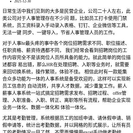
2021-12-30
日常生活中我们见到的大多是民营企业，公司二十人左右，此
类公司对于人事管理存在不少问 题，比如员工打卡使用门禁
系统，员工资料录入手动录入表格、钉钉、企业微信等工具，
无法一键 同步、一键导入，节省人事管理人员的工作。
对于人事hr最头疼的事中各个岗位招聘需求不同、职位描述、
任职资格、薪资待遇都不同， 我们经常会看到招聘岗位的工
作内容完全不是该岗位人员所具备的能力。就此简单的岗位描
述都容 易出错，那么HR在处理招聘、入职等业务时，就需要
来回切换系统，操作繁琐，体验不佳。 相信此时有一款能集
合众多功能为一体的人事系统是备受欢迎的，这样可以实现新
员工信息的 自动流转，共享人才数据，减少重复工作。薪人
薪事人事系统一站式搞定招聘需求发布、招聘过程、 offer管
理、入职准备、入职、转正、离职等所有流程，帮助企业实现
业务一体化、数据一体化和 体验一体化。
尤其是考勤管理，系统根据员工的加班申请、请休假申请、销
假申请等，统计出考勤数据，并以网格的形式展示，让所有员
工的考勤情况一目了然，不需再慢慢用excel手动做考勤统