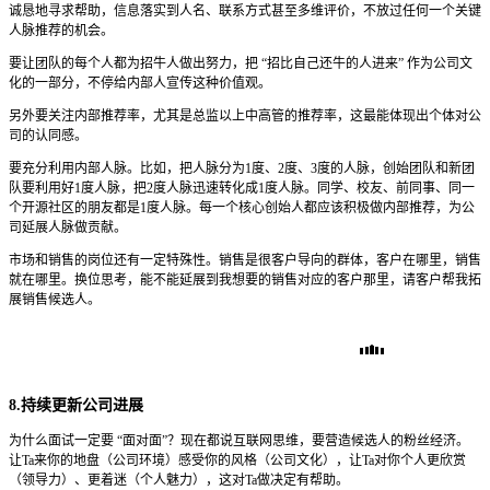
诚恳地寻求帮助，信息落实到人名、联系方式甚至多维评价，不放过任何一个关键
人脉推荐的机会。
要让团队的每个人都为招牛人做出努力，把 “招比自己还牛的人进来” 作为公司文
化的一部分，不停给内部人宣传这种价值观。
另外要关注内部推荐率，尤其是总监以上中高管的推荐率，这最能体现出个体对公
司的认同感。
要充分利用内部人脉。比如，把人脉分为1度、2度、3度的人脉，创始团队和新团
队要利用好1度人脉，把2度人脉迅速转化成1度人脉。同学、校友、前同事、同一
个开源社区的朋友都是1度人脉。每一个核心创始人都应该积极做内部推荐，为公
司延展人脉做贡献。
市场和销售的岗位还有一定特殊性。销售是很客户导向的群体，客户在哪里，销售
就在哪里。换位思考，能不能延展到我想要的销售对应的客户那里，请客户帮我拓
展销售候选人。
8.持续更新公司进展
为什么面试一定要 “面对面”？现在都说互联网思维，要营造候选人的粉丝经济。
让Ta来你的地盘（公司环境）感受你的风格（公司文化），让Ta对你个人更欣赏
（领导力）、更着迷（个人魅力），这对Ta做决定有帮助。