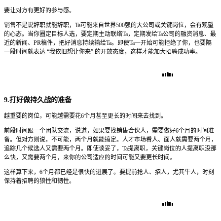
要让对方有更好的参与感。
销售不是说辞职就能辞职，Ta可能来自世界500强的大公司或关键岗位，会有观望
的心态。当你圈定目标人选，要定期主动联络Ta，定期发给Ta公司的融资消息、最
近的新闻、PR稿件，把好消息持续输给Ta。即使Ta一开始可能拒绝了你，也要隔
一段时间就表达 “我依旧想让你来” 的开放态度，这样才能加大招聘成功率。
9.打好做持久战的准备
越重要的岗位，可能越需要花6个月甚至更长的时间来去找到。
前段时间跟一个团队交流，说道，如果要找销售合伙人，需要做好6个月的时间准
备。但对方则说，不可能，两个月就能搞定。人才市场看人、面人就需要两个月，
追踪几个候选人又需要两个月。即使谈妥了，Ta提离职，关键岗位的人提离职没那
么快，又需要两个月，来你的公司适应的时间可能又要更长时间。
这样算下来，6个月都已经是很快的进展了。要提前抢人、招人，尤其牛人，时刻
保持着招聘的狼性和韧性。