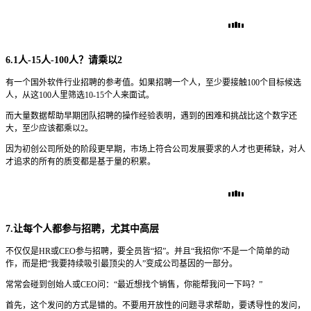
6.1人-15人-100人？请乘以2
有一个国外软件行业招聘的参考值。如果招聘一个人，至少要接触100个目标候选
人，从这100人里筛选10-15个人来面试。
而大量数据帮助早期团队招聘的操作经验表明，遇到的困难和挑战比这个数字还
大，至少应该都乘以2。
因为初创公司所处的阶段更早期，市场上符合公司发展要求的人才也更稀缺，对人
才追求的所有的质变都是基于量的积累。
7.让每个人都参与招聘，尤其中高层
不仅仅是HR或CEO参与招聘，要全员皆“招”。并且“我招你”不是一个简单的动
作，而是把“我要持续吸引最顶尖的人”变成公司基因的一部分。
常常会碰到创始人或CEO问：“最近想找个销售，你能帮我问一下吗？”
首先，这个发问的方式是错的。不要用开放性的问题寻求帮助，要诱导性的发问，