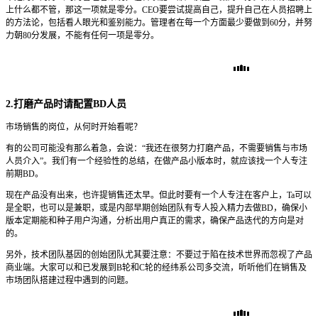
上什么都不管，那这一项就是零分。CEO要尝试提高自己，提升自己在人员招聘上
的方法论，包括看人眼光和鉴别能力。管理者在每一个方面最少要做到60分，并努
力朝80分发展，不能有任何一项是零分。
2.打磨产品时请配置BD人员
市场销售的岗位，从何时开始看呢？
有的公司可能没有那么着急，会说：“我还在很努力打磨产品，不需要销售与市场
人员介入”。我们有一个经验性的总结，在做产品小版本时，就应该找一个人专注
前期BD。
现在产品没有出来，也许提销售还太早。但此时要有一个人专注在客户上，Ta可以
是全职，也可以是兼职，或是内部早期创始团队有专人投入精力去做BD，确保小
版本定期能和种子用户沟通，分析出用户真正的需求，确保产品迭代的方向是对
的。
另外，技术团队基因的创始团队尤其要注意：不要过于陷在技术世界而忽视了产品
商业端。大家可以和已发展到B轮和C轮的经纬系公司多交流，听听他们在销售及
市场团队搭建过程中遇到的问题。