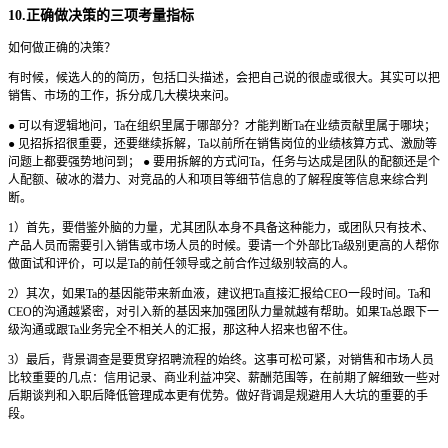
10.正确做决策的三项考量指标
如何做正确的决策？
有时候，候选人的的简历，包括口头描述，会把自己说的很虚或很大。其实可以把
销售、市场的工作，拆分成几大模块来问。
● 可以有逻辑地问，Ta在组织里属于哪部分？才能判断Ta在业绩贡献里属于哪块；
● 见招拆招很重要，还要继续拆解，Ta以前所在销售岗位的业绩核算方式、激励等
问题上都要强势地问到； ● 要用拆解的方式问Ta，任务与达成是团队的配额还是个
人配额、破冰的潜力、对竞品的人和项目等细节信息的了解程度等信息来综合判
断。
1）首先，要借鉴外脑的力量，尤其团队本身不具备这种能力，或团队只有技术、
产品人员而需要引入销售或市场人员的时候。要请一个外部比Ta级别更高的人帮你
做面试和评价，可以是Ta的前任领导或之前合作过级别较高的人。
2）其次，如果Ta的基因能带来新血液，建议把Ta直接汇报给CEO一段时间。Ta和
CEO的沟通越紧密，对引入新的基因来加强团队力量就越有帮助。如果Ta总跟下一
级沟通或跟Ta业务完全不相关人的汇报，那这种人招来也留不住。
3）最后，背景调查是要贯穿招聘流程的始终。这事可松可紧，对销售和市场人员
比较重要的几点：信用记录、商业利益冲突、薪酬范围等，在前期了解细致一些对
后期谈判和入职后降低管理成本更有优势。做好背调是规避用人大坑的重要的手
段。