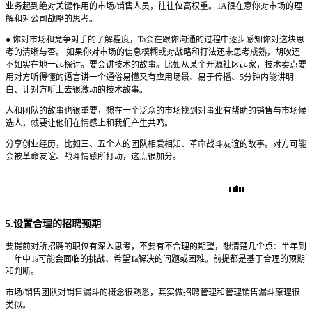
业务起到绝对关键作用的市场/销售人员，往往位高权重。TA很在意你对市场的理
解和对公司战略的思考。
● 你对市场和竞争对手的了解程度，Ta会在跟你沟通的过程中逐步感知你对这块思
考的清晰与否。 如果你对市场的信息模糊或对战略和打法还未思考成熟，胡吹还
不如实在地一起探讨。要会讲技术的故事。比如从某个开源社区起家，技术卖点要
用对方听得懂的语言讲一个通俗易懂又有应用场景、易于传播、5分钟内能讲明
白、让对方听上去很激动的技术故事。
人和团队的故事也很重要，想在一个泛众的市场找到对事业有帮助的销售与市场候
选人，就要让他们在情感上和我们产生共鸣。
分享创业经历，比如三、五个人的团队相爱相知、革命战斗友谊的故事。对方可能
会被革命友谊、战斗情感所打动，这点很加分。
5.设置合理的招聘预期
要提前对所招聘的职位有深入思考，不要有不合理的期望，想清楚几个点：半年到
一年中Ta可能会面临的挑战、希望Ta解决的问题或困难。前提都是基于合理的预期
和判断。
市场/销售团队对销售漏斗的概念很熟悉，其实做招聘管理和管理销售漏斗原理很
类似。