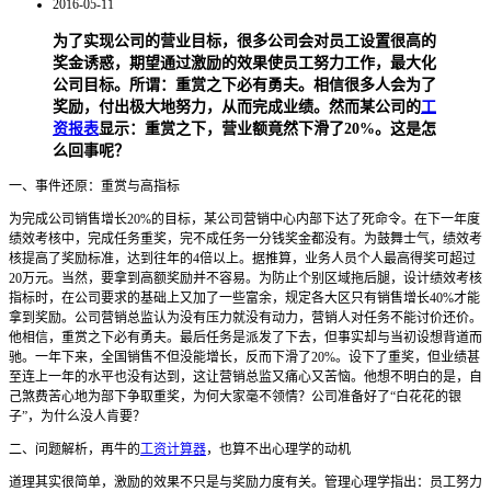
2016-05-11
为了实现公司的营业目标，很多公司会对员工设置很高的
奖金诱惑，期望通过激励的效果使员工努力工作，最大化
公司目标。所谓：重赏之下必有勇夫。相信很多人会为了
奖励，付出极大地努力，从而完成业绩。然而某公司的
工
资报表
显示：重赏之下，营业额竟然下滑了20%。这是怎
么回事呢？
一、事件还原：重赏与高指标
为完成公司销售增长20%的目标，某公司营销中心内部下达了死命令。在下一年度
绩效考核中，完成任务重奖，完不成任务一分钱奖金都没有。为鼓舞士气，绩效考
核提高了奖励标准，达到往年的4倍以上。据推算，业务人员个人最高得奖可超过
20万元。当然，要拿到高额奖励并不容易。为防止个别区域拖后腿，设计绩效考核
指标时，在公司要求的基础上又加了一些富余，规定各大区只有销售增长40%才能
拿到奖励。公司营销总监认为没有压力就没有动力，营销人对任务不能讨价还价。
他相信，重赏之下必有勇夫。最后任务是派发了下去，但事实却与当初设想背道而
驰。一年下来，全国销售不但没能增长，反而下滑了20%。设下了重奖，但业绩甚
至连上一年的水平也没有达到，这让营销总监又痛心又苦恼。他想不明白的是，自
己煞费苦心地为部下争取重奖，为何大家毫不领情？公司准备好了“白花花的银
子”，为什么没人肯要？
二、问题解析，再牛的
工资计算器
，也算不出心理学的动机
道理其实很简单，激励的效果不只是与奖励力度有关。管理心理学指出：员工努力