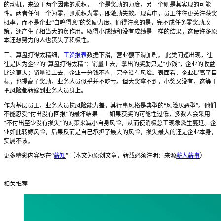
的动机，来源于两个因素的乘积，一个是奖励的力度，另一个则是其实现的可能
性。两者任何一个为零，则乘积为零，即激励失效。现实中，员工往往更关注获奖
概率，而不是企业“自鸣得意”的奖励力度。值得注意的是，完不成任务零奖励政
策，还产生了相当大的负作用。取得小成绩和没有成绩是一样的结果，这使许多原
本还想努力的人也丧失了积极性。
三、算盘打得太精细，
工资报表
数据下滑，营业额下滑加剧。 此类问题出现，往
往是因为企业的“算盘打得太精”：销量上去，拿出的奖励只是“小钱”，企业的收益
比这更大；销量没上去，企业一分钱不掏，完全没有风险。表面看，企业提高了目
标，也提高了奖励，业务人员似乎并不吃亏。但大奖拿不到，小奖又没有，这等于
把风险都转嫁到业务人员身上。
作为基层员工，业务人员抗风险能力差，其行事风格是典型的“风险厌恶型”。他们
不能忍受“付出没有回报”的最坏结果——如果获奖的可能性过低，多数人会采用
“不付出至少没有损失”的对策来减小自身风险，从而使消极怠工现象滋生蔓延。企
业如此转嫁风险，后果反而是自己承担了最大的风险，损失最大的还是企业本身，
实属不该。
更多精彩内容尽在“
薪知
” （本文为原创文章，转载必须注明：来源
薪人薪事
）
相关推荐