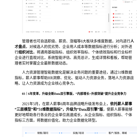
管理者也可自选职级、薪资、涨幅等6大板块多维度数据，对内进行
人
才盘点
，对候选人的优劣势、企业用人成本等数据指标进行分析；对外进
行
组织对比
，将通用基础指标、组织效率指标、个体绩效指标和行业标杆
企业进行直观对比，系统智能评估、高亮总计，生成详情和看板，帮助管
理者实时掌握企业最新数据动态。
人力资源管理智能数据化是解决业务问题的重要途径，通过51维数据
指标，薪人薪事帮助HR洞察、优化、驱动人力资源业务，落地人力资源战
略，让人力资源成为企业核心竞争力。
03｜
6年变革，升级全新Data双引擎版，
“内部增长+外部突破”提升企业竞争力
2021年5月，在薪人薪事6周年品牌战略升级发布会上，
依托薪人薪事
“三层模型”和“51维数据指标”，升级为“Data双引擎”版
，使薪人薪事能够
更好地帮助各行各业的企业单位高速成长，从企业指标、组织指标、个体
指标三方面，将数据价值化，助力企业数据化转型。