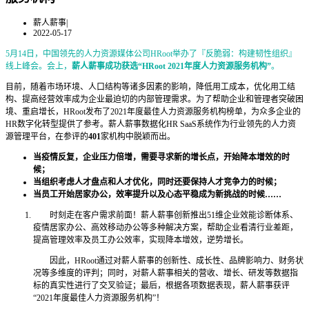
薪人薪事
|
2022-05-17
5月14日，中国领先的人力资源媒体公司HRoot举办了『反脆弱：构建韧性组织』
线上峰会。会上，
薪人薪事成功获选“HRoot 2021年度人力资源服务机构”
。
目前，随着市场环境、人口结构等诸多因素的影响，降低用工成本，优化用工结
构、提高经营效率成为企业最迫切的内部管理需求。
为了帮助企业和管理者突破困
境、重启增长，HRoot发布了2021年度最佳人力资源服务机构榜单，为众多企业的
HR数字化转型提供了参考。
薪人薪事数据化HR SaaS系统
作为行业领先的人力资
源管理平台，
在参评的
401
家机构中脱颖而出。
当疫情反复，企业压力倍增，需要寻求新的增长点，开始降本增效的时
候；
当组织考虑人才盘点和人才优化，同时还要保持人才竞争力的时候；
当员工开始居家办公，效率提升以及心态平稳成为新挑战的时候……
时刻走在客户需求前面！薪人薪事创新推出51维企业效能诊断体系、
疫情居家办公、高效移动办公等多种解决方案，帮助企业看清行业差距，
提高管理效率及员工办公效率，实现降本增效，逆势增长。
因此，HRoot通过对薪人薪事的创新性、成长性、品牌影响力、财务状
况等多维度的评判；同时，对薪人薪事相关的营收、增长、研发等数据指
标的真实性进行了交叉验证；最后，根据各项数据表现，薪人薪事获评
“2021年度最佳人力资源服务机构”！