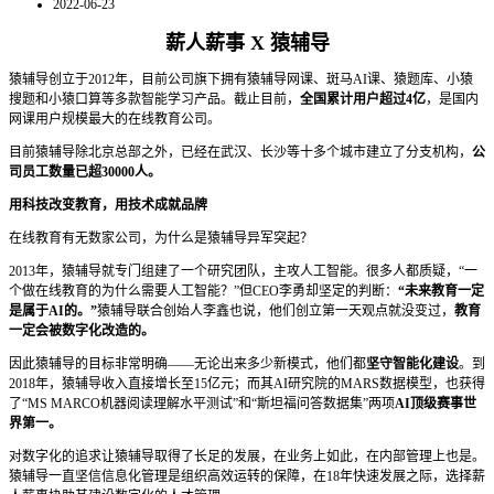
2022-06-23
薪人薪事 X 猿辅导
猿辅导创立于2012年，目前公司旗下拥有猿辅导网课、斑马AI课、猿题库、小猿
搜题和小猿口算等多款智能学习产品。截止目前，
全国累计用户超过4亿
，是国内
网课用户规模最大的在线教育公司。
目前猿辅导除北京总部之外，已经在武汉、长沙等十多个城市建立了分支机构，
公
司员工数量已超30000人。
用科技改变教育，用技术成就品牌
在线教育有无数家公司，为什么是猿辅导异军突起？
2013年，猿辅导就专门组建了一个研究团队，主攻人工智能。很多人都质疑，“一
个做在线教育的为什么需要人工智能？”但CEO李勇却坚定的判断：
“未来教育一定
是属于AI的。”
猿辅导联合创始人李鑫也说，他们创立第一天观点就没变过，
教育
一定会被数字化改造的。
因此猿辅导的目标非常明确——无论出来多少新模式，他们都
坚守智能化建设
。到
2018年，猿辅导收入直接增长至15亿元；而其AI研究院的MARS数据模型，也获得
了“MS MARCO机器阅读理解水平测试”和“斯坦福问答数据集”两项
AI顶级赛事世
界第一。
对数字化的追求让猿辅导取得了长足的发展，在业务上如此，在内部管理上也是。
猿辅导一直坚信信息化管理是组织高效运转的保障，在18年快速发展之际，选择薪