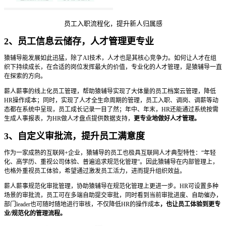
员工入职流程化，提升新人归属感
2、员工信息云储存，人才管理更专业
猿辅导能发展如此迅猛，除了AI技术，人才也是其核心竞争力。如何让人才在组
织下持续成长，在合适的岗位发挥最大的价值，专业化的人才管理，是猿辅导一直
在探索的方向。
薪人薪事的线上化员工管理，帮助猿辅导实现了大体量的员工档案云管理，降低
HR操作成本；同时，实现了人才全生命周期的管理，员工入职、调岗、调薪等动
态都在系统中呈现，员工成长记录一目了然；年中、年末，HR还能通过系统按需
生成人事报表，为HR做人才盘点提供数据支持，
更专业地做好人才管理。
3、自定义审批流，提升员工满意度
作为一家成熟的互联网+企业，猿辅导的员工也极具互联网人才典型特性：“年轻
化、高学历、重视公司体验、普遍追求规范化管理”。因此猿辅导在内部管理上，
也格外重视员工体验，希望通过激发员工活力，进而提升组织效益。
薪人薪事规范化审批管理，协助猿辅导在规范化管理上更进一步。HR可设置多种
场景的审批流，员工可在多端自助提交审批，同时看到当前审批进度、自助催办，
部门leader也可随时随地进行审核，不仅降低HR的操作成本
，也让员工体验到更专
业/规范化的管理流程。