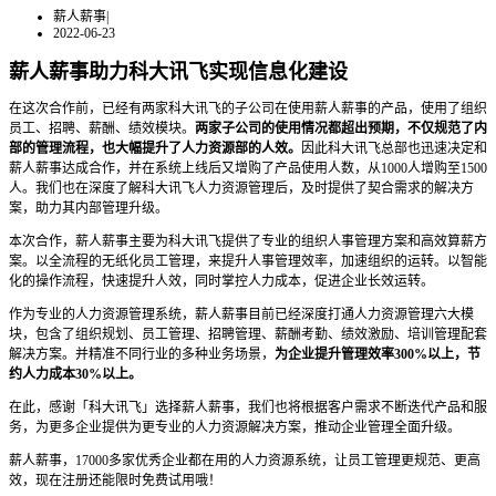
薪人薪事
|
2022-06-23
薪人薪事助力科大讯飞实现信息化建设
在这次合作前，已经有两家科大讯飞的子公司在使用薪人薪事的产品，使用了组织
员工、招聘、薪酬、绩效模块。
两家子
公司的使用情况都超出预期，不仅规范了内
部的管理流程，也大幅提升了人力资源部的人效。
因此科大讯飞总部也迅速决定和
薪人薪事达成合作，并在系统上线后又增购了产品使用人数，从1000人增购至1500
人。我们也在深度了解科大讯飞人力资源管理后，及时提供了契合需求的解决方
案，助力其内部管理升级。
本次合作，薪人薪事主要为科大讯飞提供了专业的组织人事管理方案和高效算薪方
案。以全流程的无纸化员工管理，来提升人事管理效率，加速组织的运转。以智能
化的操作流程，快速提升人效，同时掌控人力成本，促进企业长效运转。
作为专业的人力资源管理系统，薪人薪事目前已经深度打通人力资源管理六大模
块，包含了组织规划、员工管理、招聘管理、薪酬考勤、绩效激励、培训管理配套
解决方案。并精准不同行业的多种业务场景，
为企业提升管理效率300%以上，节
约人力成本30%以上。
在此，感谢「科大讯飞」选择薪人薪事，我们也将根据客户需求不断迭代产品和服
务，为更多企业提供为更专业的人力资源解决方案，推动企业管理全面升级。
薪人薪事，17000多家优秀企业都在用的人力资源系统，让员工管理更规范、更高
效，现在注册还能限时免费试用哦！