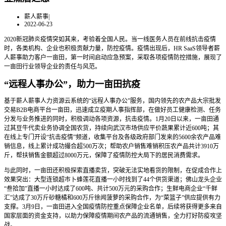
薪人薪事
|
2022-06-23
2020新冠肺炎疫情突如其来，考验着全国人民。当一线医务人员在前线抗击疫情
时，各类机构、企业也积极贡献力量，防控疫情。疫情出现后，HR SaaS领导者薪
人薪事助力客户一亩田，第一时间启动应急预案，采取各项疫情防控措施，展现了
一亩田行业领导企业的责任与风范。
“远程人事办公”，助力一亩田抗疫
基于薪人薪事人力资源云系统的“远程人事办公”服务，国内领先的农产品大宗批发
交易B2B电商平台一亩田，迅速成立疫期人事指挥部，在做好员工健康检测、任务
分发与业务推进的同时，积极调动各项资源，抗击疫情。1月20日以来，一亩田通
过其豆牛代卖业务协调全国农货，持续向武汉市场供应平价蔬果累计近600吨；其
在线上专门开设“抗击疫情”频道，收集平台及各级政府部门发来的5600余农产品难
销信息，线上累计成功撮合超500万次；帮助农户销售难销积压农产品共计3910万
斤，帮扶销售金额超过8000万元，保障了疫情防控大局下的居民消费需求。
与此同时，一亩田还积极探索直播卖货，突破无法实地看货的限制，在促成合作上
效果突出：大型连锁超市卜蜂莲花直播一小时找到了44个供货渠道；佛山龙头企业
“叁拾加”直播一小时达成了600吨、共计500万元的采购合作；生鲜电商企业“千鲜
汇”达成了30万斤砂糖橘和600万斤徐闻菠萝的采购合作，为“菜篮子”供应提供有力
支撑。3月9日，一亩田进入全国疫情防控重点保障企业名单，后续将获得更多来自
国家层面的资金支持，以助力保障疫情期间农产品的流通销售，全力打好防疫攻坚
战。