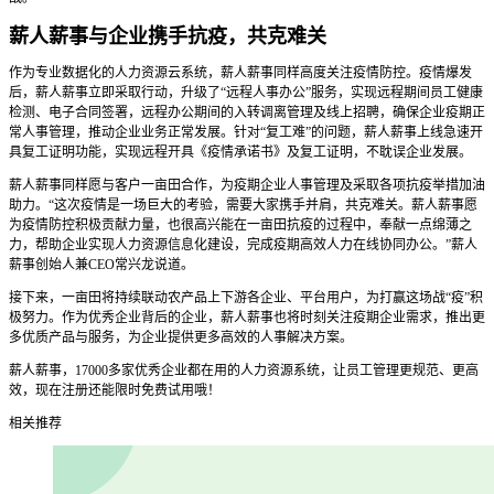
薪人薪事与企业携手抗疫，共克难关
作为专业数据化的人力资源云系统，薪人薪事同样高度关注疫情防控。疫情爆发
后，薪人薪事立即采取行动，升级了“远程人事办公”服务，实现远程期间员工健康
检测、电子合同签署，远程办公期间的入转调离管理及线上招聘，确保企业疫期正
常人事管理，推动企业业务正常发展。针对“复工难”的问题，薪人薪事上线急速开
具复工证明功能，实现远程开具《疫情承诺书》及复工证明，不耽误企业发展。
薪人薪事同样愿与客户一亩田合作，为疫期企业人事管理及采取各项抗疫举措加油
助力。“这次疫情是一场巨大的考验，需要大家携手并肩，共克难关。薪人薪事愿
为疫情防控积极贡献力量，也很高兴能在一亩田抗疫的过程中，奉献一点绵薄之
力，帮助企业实现人力资源信息化建设，完成疫期高效人力在线协同办公。”薪人
薪事创始人兼CEO常兴龙说道。
接下来，一亩田将持续联动农产品上下游各企业、平台用户，为打赢这场战“疫”积
极努力。作为优秀企业背后的企业，薪人薪事也将时刻关注疫期企业需求，推出更
多优质产品与服务，为企业提供更多高效的人事解决方案。
薪人薪事，17000多家优秀企业都在用的人力资源系统，让员工管理更规范、更高
效，现在注册还能限时免费试用哦！
相关推荐