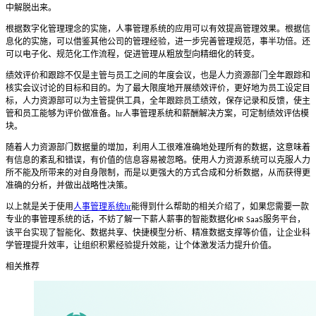
中解脱出来。
根据数字化管理理念的实施，人事管理系统的应用可以有效提高管理效果。根据信
息化的实施，可以借鉴其他公司的管理经验，进一步完善管理规范，事半功倍。还
可以电子化、规范化工作流程，促进管理从粗放型向精细化的转变。
绩效评价和跟踪不仅是主管与员工之间的年度会议，也是人力资源部门全年跟踪和
核实会议讨论的目标和目的。为了最大限度地开展绩效评价，更好地为员工设定目
标，人力资源部可以为主管提供工具，全年跟踪员工绩效，保存记录和反馈，使主
管和员工能够为评价做准备。
hr
人事管理系统和薪酬解决方案，可定制绩效评估模
块。
随着人力资源部门数据量的增加，利用人工很难准确地处理所有的数据，这意味着
有信息的紊乱和错误，有价值的信息容易被忽略。使用人力资源系统可以克服人力
所不能及所带来的对自身限制，而是以更强大的方式合成和分析数据，从而获得更
准确的分析，并做出战略性决策。
以上就是关于使用
人事管理系统hr
能得到什么帮助的相关介绍了，如果您需要一款
专业的事管理系统的话，不妨了解一下薪人薪事的智能数据化
服务平台，
HR SaaS
该平台实现了智能化、数据共享、快捷模型分析、精准数据支撑等价值，让企业科
学管理提升效率，让组织积累经验提升效能，让个体激发活力提升价值。
相关推荐