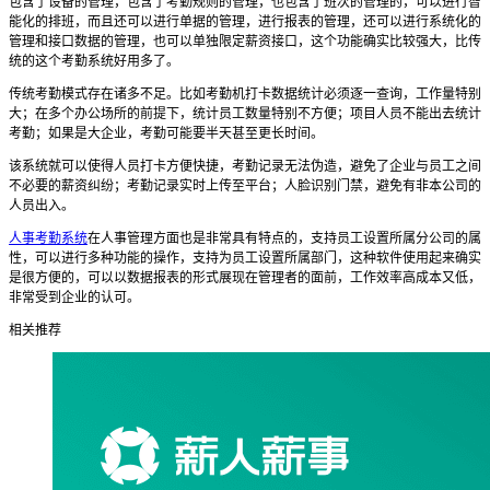
包含了设备的管理，包含了考勤规则的管理，也包含了班次的管理的，可以进行智
能化的排班，而且还可以进行单据的管理，进行报表的管理，还可以进行系统化的
管理和接口数据的管理，也可以单独限定薪资接口，这个功能确实比较强大，比传
统的这个考勤系统好用多了。
传统考勤模式存在诸多不足。比如考勤机打卡数据统计必须逐一查询，工作量特别
大；在多个办公场所的前提下，统计员工数量特别不方便；项目人员不能出去统计
考勤；如果是大企业，考勤可能要半天甚至更长时间。
该系统就可以使得人员打卡方便快捷，考勤记录无法伪造，避免了企业与员工之间
不必要的薪资纠纷；考勤记录实时上传至平台；人脸识别门禁，避免有非本公司的
人员出入。
人事考勤系统
在人事管理方面也是非常具有特点的，支持员工设置所属分公司的属
性，可以进行多种功能的操作，支持为员工设置所属部门，这种软件使用起来确实
是很方便的，可以以数据报表的形式展现在管理者的面前，工作效率高成本又低，
非常受到企业的认可。
相关推荐