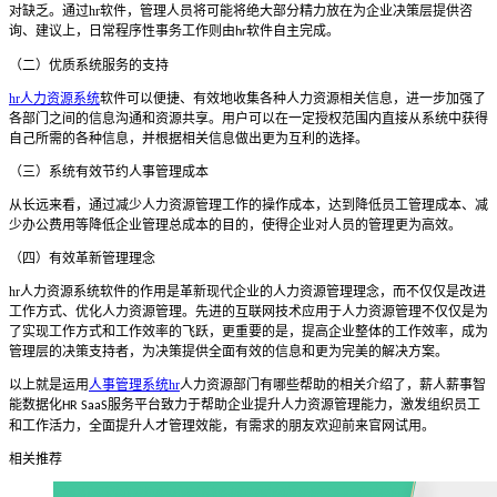
对缺乏。通过
hr
软件，管理人员将可能将绝大部分精力放在为企业决策层提供咨
询、建议上，日常程序性事务工作则由
软件自主完成。
hr
（二）优质系统服务的支持
hr人力资源系统
软件可以便捷、有效地收集各种人力资源相关信息，进一步加强了
各部门之间的信息沟通和资源共享。用户可以在一定授权范围内直接从系统中获得
自己所需的各种信息，并根据相关信息做出更为互利的选择。
（三）系统有效节约人事管理成本
从长远来看，通过减少人力资源管理工作的操作成本，达到降低员工管理成本、减
少办公费用等降低企业管理总成本的目的，使得企业对人员的管理更为高效。
（四）有效革新管理理念
hr
人力资源系统软件的作用是革新现代企业的人力资源管理理念，而不仅仅是改进
工作方式、优化人力资源管理。先进的互联网技术应用于人力资源管理不仅仅是为
了实现工作方式和工作效率的飞跃，更重要的是，提高企业整体的工作效率，成为
管理层的决策支持者，为决策提供全面有效的信息和更为完美的解决方案。
以上就是运用
人事管理系统hr
人力资源部门有哪些帮助的相关介绍了，薪人薪事智
能数据化
服务平台致力于帮助企业提升人力资源管理能力，激发组织员工
HR SaaS
和工作活力，全面提升人才管理效能，有需求的朋友欢迎前来官网试用。
相关推荐