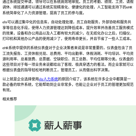
通过系统提交申请，领导可以在系统高效地审批。员工的考勤、绩效、工资、请假
调休、排班通通可以通过系统实现精准化、便捷化的处理，人工智能支持下的
eHR
系统简单化了人力资源管理，提高了员工的参与度。
可以通过集中化的信息库，自动处理处理，员工自助服务，外部协助和服务共
ehr
享等信息化手段，使得人力资源管理达到降低成本，提升效率并改善员工服务模式
的效果，设备和办公用品以及人工都有较大的减少。在无纸化办公之后，扫描仪，
打印机和其他办公产品的使用减少了，使用寿命更长，并且节省了一些人工成本。
系统中提供的系统仪表盘对于企业决策者来说是非常重要的，仪表盘包含了员
eHR
工流失报告、工资休假兑现、总费用、平均出勤率、休假消耗、平均培训、平均资
源利用率、总差旅费、总票据、空缺职位、员工总数、平均任期等分类。仪表盘的
这些项目对于每一项业务来说都给出了客观、极具穿透力的看法。而企业家就可以
根据仪表盘的指导轻松地判断员工，管理员工，从而做出科学决策。
以上就是企业选择使用
ehr人力系统
的原因介绍了，该系统在许多企业中都算是一
款必备的软件系统，它能帮助到企业非常多，也能让企业对于员工的管理更加规范
有效。
相关推荐