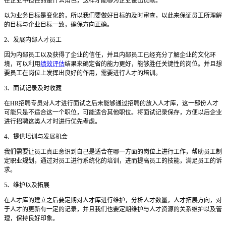
在企业中担任的是什么角色，这样才能够为企业做出贡献。
以为业务目标是变化的，所以我们要做好目标的及时审查，以此来保证员工所理解
的目标与企业目标一致，确保方向正确。
2
、发展内部人才员工
因为内部员工以及获得了企业的信任，并且内部员工已经充分了解企业的文化环
境，可以利用
绩效评估
结果来确定省的能力更好，能够胜任关键性的岗位。并且想
要员工在岗位上发挥出良好的作用，需要进行人才的培训。
3
、面试记录及时收藏
在
HR
招聘专员对人才进行面试之后未能够通过招聘的放入人才库，这一部份人才
可能只是不适合这一个职位，可能适合其他职位。将面试记录保存，方便以后企业
进行招聘这类人才时进行优先考虑。
4
、提供培训与发展机会
我们需要让员工真正意识到自己是适合在哪一方面的岗位上进行工作，帮助员工制
定职业规划，通过对员工进行系统化的培训，进而提高员工的技能，满足员工的诉
求。
5
、维护以及拓展
在人才库的建立之后要定期对人才库进行维护，分析人才数量，人才拓展方向，对
于人才的更新有一定的记录，并且我们也要定期维护与人才资源的关系维护以及管
理，保持良好印象
。