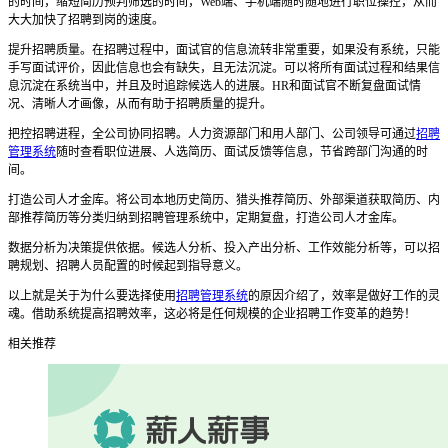
的时间，缩短简历预判筛选的时间，
Web
端、手机端随时随地进行职位操控，从而
大大加快了招聘到岗的速度。
提升招聘质量。在招聘过程中，面试官的信息流转非常重要，如果没有系统，只能
手写面试评价，因此信息也会有缺失，且无法沉淀。可以将所有面试过程和结果信
息沉淀在系统当中，并且及时追踪候选人的进展。
HR
和面试官不断复盘面试情
况、清晰人才画像，从而有助于招聘质量的提升。
把控招聘进程，全公司协同招聘。人力资源部门和用人部门、公司领导可通过
招聘
管理系统
随时查看职位进展、人选简历、面试反馈等信息，节省跨部门沟通的时
间。
打造公司人才金库。将公司本地历史简历、猎头推荐简历、外部渠道获取简历、内
部推荐简历等分类归纳到招聘管理系统中，定期复盘，打造公司人才金库。
数据分析为决策提供依据。候选人分析、投入产出分析、工作效能分析等，可以招
聘规划、招聘人员配置的时候起到指导意义。
以上就是关于为什么要选择使用
招聘管理系统
的原因介绍了，
效率是做好工作的灵
魂。借助系统提高招聘效率，这必将是任何规模的企业招聘工作变革的趋势！
相关推荐