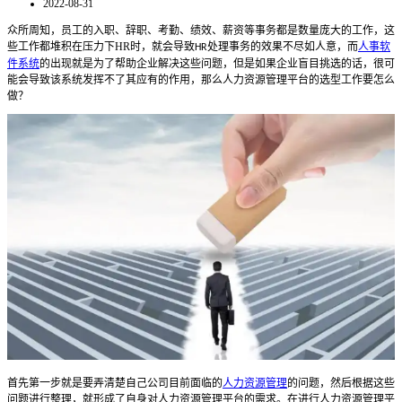
2022-08-31
众所周知，员工的入职、辞职、考勤、绩效、薪资等事务都是数量庞大的工作，这
些工作都堆积在压力下
HR
时
，就会导致
处理事务
的效果不尽如人意，而
人事软
HR
件系统
的出现就是为了帮助企业解决这些问题
，但是
如果
企业
盲目挑选
的话
，很可
能会导致
该
系统发挥不了
其
应有的作用，
那么人力资源管理平台的选型工作要怎么
做？
首先第一步就是要弄清楚自己公司目前面临的
人力资源管理
的问题，然后根据这些
问题进行整理，就形成了自身对人力资源管理平台的需求。在进行人力资源管理平