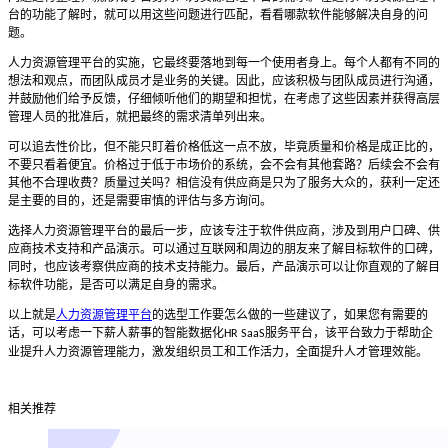
台的功能了解时，就可以用这些问题进行匹配，看看哪款软件能够解决自身的问
题。
人力资源管理平台的实施，它最终要落地到每一个使用者身上。每个人都有不同的
想法和观点，而团队成员才是业务的关键。因此，应该积极与团队成员进行沟通，
并鼓励他们给予反馈，仔细倾听他们的期望和担忧，在考虑了这些因素并获得高层
管理人员的批准后，就把最终的需求清单列出来。
可以追去性价比，但不能只盯着价格低这一点不放，毕竟质量和价格是成正比的，
不要只看着便宜。价格过于低于市场价的系统，会不会有其他套路？后续会不会有
其他不合理收费？质量过关吗？相信没有供应商是只为了服务大众的，获利一定还
是主要的目的，还是需要审慎的评估与多方询问。
选择人力资源管理平台的最后一步，应该专注于软件供应商，涉及到用户口碑、供
应商技术支持和产品演示。可以通过互联网和周边的朋友来了解目标软件的口碑，
同时，也应该考察供应商的技术支持能力。最后，产品演示可以让你直观的了解目
标软件功能，是否可以满足自身的需求。
以上就是
人力资源管理平台
的选型工作要怎么做的一些建议了，如果您有需要的
话，可以考虑一下薪人薪事的智能数据化
服务平台，该平台致力于帮助企
HR SaaS
业提升人力资源管理能力，激发组织员工和工作活力，全面提升人才管理效能。
相关推荐