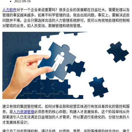
2022-09-16
人力软件
对于一个企业来说重要吗？很多
企业
的
发展
都在日益
壮大
，需要处理以及
管理的事宜越来越多，如果不科学管理的话，就会出现问题，
事实上，要解决这些
问题并不难。企业只需选择合适的
人力管理系统即可
，就可以有效地处理和控制相
对繁琐的业务，如人员变动、薪酬管理和绩效管理
。
建立有效的集团管控模式，如何对事业部和经营实体进行有效且差异化的管控和服
务，是
人力资源管理
必须思考的核心命题；构建人才发展体系，这个阶段单纯从外
部渠道引人已无法满足日益增加的人才需求，所以要进行系统化的、分层分类的人
才发展体系设计；
建立员工动态管理机制，通过业绩、价值观、意愿、风险等维度的综合评价，建立