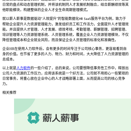
日常的盘点和动态管理机制，并将该机制同人才发展机制融合，结合薪酬绩效等其
他职能模块，构建整体的企业人才全生命周期管理模式。
就以薪人薪事是数据驱动
“人效提升”的智能数据化
服务平台为例，致力于
HR SaaS
帮助企业提升人力资源管理能力，激发组织员工和工作活力，全面提升人才管理效
能。并且
提供人才管理、人才发展、绩效考核、考勤管理、薪酬管理、招聘管理、
培训管理等人力资源管理系统、人员管理系统，覆盖企业人力资源管理模块，不仅
降低管理成本和企业就业风险，而且保证企业人员管理的标准化和准确性。
企业
HR
在使用
人力软件
后，会有更多的时间专注于公司核心事务，更容易看到自
身的价值。也节省了更多的人力、物力、财力和时间，大大降低了人力资源管理的
总成本。
以上就是
人力软件
的一些介绍了，
总的来说，公司要想降低事务性工作中，释放出
公司人力资源的工作压力，应用
该系统是
一个好方法，公司就
不用担心
一些繁琐的
日常事务，
将重心放在
企业中心的人才战略部署
上面
，从而提高公司的核心竞争
力。
相关推荐