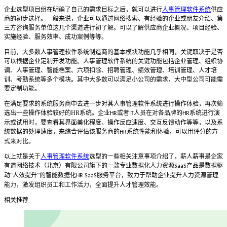
企业选型项目组在明确了自己的需求目标之后，就可以进行
人事管理软件系统
供应
商的初步选择。一般来说，企业可以通过网络搜索、有经验的企业或朋友介绍、第
三方咨询服务单位这几个渠道进行初了解。可以了解供应商企业概况、项目经验、
实施经验、服务效率、成功案例等等。
目前，大多数
人事管理软件系统
制造商的基本模块功能几乎相同，关键取决于是否
可以根据企业定制开发功能。
人事管理软件系统
的关键功能包括企业管理、组织协
调、人事管理、智能档案、六项扣除、招聘管理、绩效管理、培训管理、人才培
训、考勤系统等多个模块。其中大多数可以满足小公司的需求，大中型公司可能需
要定制功能。
在满足要求的系统服务商中去进一步对其
人事管理软件系统
进行操作体验，再次筛
选出一些操作体验较好的
HR
系统。企业
或者
人员在对各品牌的
系统进行演
HR
IT
HR
示或试用时，要查看其界面美化程度、操作反应速度、交互反馈动作等等，以及系
统数据的处理速度，来综合评估该服务商的
系统性能和体验，可以用评分的方
HR
式来对比。
以上就是关于
人事管理软件系统
选型的一些相关注意事项介绍了，薪人薪事是企家
有道网络技术（北京）有限公司旗下的一款专业数据化人力资源
产品是数据驱
SaaS
动“人效提升”的智能数据化
服务平台，致力于帮助企业提升人力资源管理
HR SaaS
能力，激发组织员工和工作活力，全面提升人才管理效能。
相关推荐