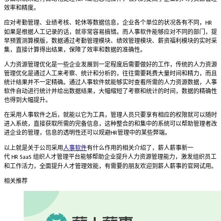
效率和精度。
应对考勤管理、业绩考核、轮休等数据信息，企业各个单位的状况各有不同，
HR
如果是根据人工记录的话，就非常容易搞错。而人事软件能够应对不同的部门，提
早预置测算模版，数据通过考勤管理模块、绩效管理模块、薪资福利模块的实时采
集，直接计算得出结果，保障了效率和数据的准确性。
人力资源管理优化是一些企业发展到一定程度后需要做好的工作，传统的人力资源
管理优化是通过人工来考察、统计和分析的，往往需要耗费大量时间和精力，而且
统计结果并不一定精确。通过人事软件就能够实时查看所需的人力资源数据，人事
软件自动进行统计并给出数据结果，大幅缩短了考察和统计的时间，数据的精确性
也得到大幅提升。
在采用人事软件之后，就能以它为工具，管理人员只要享有相应的权限就可以随时
进入系统，直接获取所需的完备信息，这种整合的和集中的系统可以帮助管理者改
进企业的管理，信息的透明性还可以规避
管理中的某些弊端。
HR
以上就是关于公司采用
人事软件
有什么作用的相关介绍了，薪人薪事新一
代
组织人才管理平台能够帮助企业提升人力资源管理能力，激发组织员工
HR SaaS
和工作活力，全面提升人才管理效能，有需要的朋友欢迎到薪人薪事的官网试用。
相关推荐