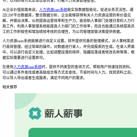
节，以
SaaS
等方式实现信息共享，打破人力资源管理壁垒。
从企业价值层面来说，
人力资源saas系统
能实现数据智能化，促进业务灵活性。通
过
CDP
平台数据库，整合数据分析，企业能够获得有关人力资源运营的有价值见
解，并做出决策，从而提高运营效率和生产力。能协助人事部门处理日常的人力行
政工作，利用人事管理系统能提高人力部门的工作效率，而且也能通过系统提高员
工的工作积极性和增加绩效考核的合理性，为公司管理层做决策提供依据。
人力资源
系统
能够进行自定义设置。软件提供完善的管理模式，对人事档案进
saas
行高效管理。经过简单的操作，对数据进行录入，并完成报表的生成。在录入界面
中，可以进行自定义处理。比如调整段落的排序、隐藏段落或者修改名称等等，根
据实际需要进行设置即可。
在使用
人力资源saas系统
时，提供不同类型的查询方式，帮助用户快速找到资料。
可以通过条件查找或者高级组合等方式去查找，节省时间与人力。找到资料之后，
可以导入导出或者生成报表，满足不同用户的需求。
相关推荐