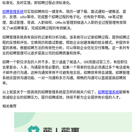
标准化、及时实施，即招聘过程必须标准化。
招聘管理系统
可实现招聘岗位一键发布、简历一键下载、面试通知一键推送、提
示、反馈、
offer
等待，完成整个招聘过程的电子化。也有助于帮助。
笔试管
HR
理、面试管理、背调、入职体检、
从管理到候选人入职的全过程管理有效简
Offer
化了
招聘事宜，完成招聘过程的有效解决。
HR
招聘管理系统
具有良好的记录和分析功能。该系统可以记录招聘过程，提供招聘过
程的反馈和评估，交换简历和面试数据，帮助企业创建准确的就业模式。并提供丰
富的表格，根据招聘方法的有效性分析，可以帮助企业优化交付策略。这一系列专
业的招聘管理可以逐步提高公司的招聘质量和效率。
招聘一个职位涉及的人并不多，至少涵盖了候选人，
HR
而面试官三方，有些职位
会更复杂，人多，沟通是非常必要的。如果一个简单的信息必须通过多个电话或电
子邮件进行沟通，这种沟通效率将不可避免地太低，招聘效率将会减慢。
招聘管理
系统
应提供沟通功能、一对一沟通和多方沟通。顺畅的沟通可以直接提高招聘效
率。
以上就是关于一款高效的招聘管理系统是怎样的相关介绍了，
招聘管理系统
能够有
效减轻企业的招聘压力，提升招聘成效，持续不断为企业提供有价值的人才。
相关推荐