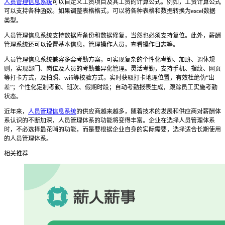
人员管理信息系统
可以自定义工资项目及其工资的计算公式。例如，工资计算公式
可以支持各种函数。如果调整表格格式，可以将各种表格和数据转换为
数据
excel
类型。
人员管理信息系统支持数据库备份和数据修复，当然也必须支持复位。此外，薪酬
管理系统还可以设置基本信息，管理操作人员，查看操作日志等。
人员管理信息系统兼容多套考勤方案，可实现复杂的个性化考勤、加班、调休规
则，实现部门、岗位及人员的考勤差异化管理。灵活考勤，支持手机、指纹、网页
等打卡方式，及拍照、
等校验方式，实时获取打卡地理位置，有效杜绝伪“出
wifi
差”；个性化定制考勤、班次、假期时段；自动考勤报表生成，跟踪员工实施考勤
状态。
近年来，
人员管理信息系统
的供应商越来越多，随着技术的发展和供应商对薪酬体
系认识的不断加深，人员管理体系的功能将变得丰富。企业在选择人员管理体系
时，不必选择最花哨的功能，而是要根据企业自身的实际需要，选择适合长期使用
的人员管理体系。
相关推荐