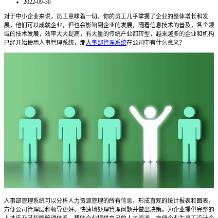
2022-09-30
对于中小企业来说，员工意味着一切。你的员工几乎掌握了企业的整体增长和发
展，他们可以
成就
企业，但也
会影响到
企业的发展，随着信息技术的普及，各个领
域的技术发展，效率大大提高，有大量的传统产业
都
转型，越来越多的企业和机构
已经开始
使用
人事管理系统
，那
人事部管理系统
在公司中有什么意义？
人事部管理系统可以
分析人力资源管理的所有信息，形成直观的统计报表和图表，
方便公司管理层和领导更好、快速地处理管理问题并做出决策。为企业提供完整的