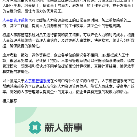
人才库及其招聘管理体系，帮助企业提供充足的人才资源。方便企业为员工设计个
人职业生涯，培养员工，探索员工的潜力，激发员工的工作主动性，充分发挥员工
的自我价值，留住有能力的优秀员工。
人事部管理系统
也
可以缓解人力资源部员工的日常交易时间，防止重复简单的工
作，减少工作量，提高人力资源部员工的工作效率，减少企业的管理周期。
根据
人事部管理系统
对员工进行招聘和员工培训，可以降低人力和时间成本。根据
人事管理系统统统一管理人事信息，及时更新人事数据，快速搜索、统计和分析数
据，确保数据的准确性。
应对考勤、绩效、调休等数据，企业各单位的情况各不相同，
HR
根据或人工计
算，很容易犯错误，导致员工抱怨。
人事部管理系统
可以根据考勤系统模块、绩效
管理模块、薪酬福利模块对不同单位提前预设计算模板，直接计算结果，确保效率
和数据的准确性。
以上就是关于
人事部管理系统
在公司中有什么意义的介绍了，人事部管理系统
正在
帮助越来越多的企业建立标准化的人力资源管理体系，降低人员成本，提高生产效
率。高效的人事管理可以提高企业的竞争力，使企业具有更强的凝聚力和活力。
相关推荐