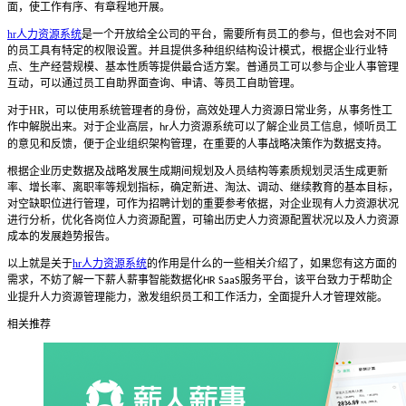
面，使工作有序、有章程地开展。
hr人力资源系统
是一个开放给全公司的平台，需要所有员工的参与，但也会对不同
的员工具有特定的权限设置。
并且
提供多种组织结构设计模式，根据企业行业特
点、生产经营规模、基本性质等提供最合适方案。
普通员工可以参与企业人事管理
互动，可以通过员工自助界面查询、申请、等员工自助管理。
对于
HR
，可以使用系统管理者的身份，高效处理人力资源日常业务，从事务性工
作中解脱出来。对于企业高层，
人力资源系统
可以了解企业员工信息，倾听员工
hr
的意见和反馈，便于企业组织架构管理，在重要的人事战略决策作为数据支持。
根据企业历史数据及战略发展生成期间规划及人员结构等素质规划灵活生成更新
率、增长率、离职率等规划指标，确定新进、淘汰、调动、继续教育的基本目标，
对空缺职位进行管理，可作为招聘计划的重要参考依据，对企业现有人力资源状况
进行分析，优化各岗位人力资源配置，可输出历史人力资源配置状况以及人力资源
成本的发展趋势报告。
以上就是关于
hr人力资源系统
的作用是什么的一些相关介绍了，如果您有这方面的
需求，不妨了解一下薪人薪事智能数据化
服务平台，该平台致力于帮助企
HR SaaS
业提升人力资源管理能力，激发组织员工和工作活力，全面提升人才管理效能。
相关推荐