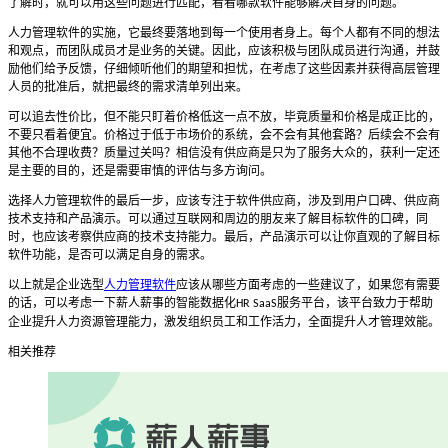
了解时，就可以用这些问题进行匹配，看看哪款软件能够解决自身的问题。
人力管理软件的实施，它最终要落地到每一个使用者身上。每个人都有不同的想法
和观点，而团队成员才是业务的关键。因此，应该积极与团队成员进行沟通，并鼓
励他们给予反馈，仔细倾听他们的期望和担忧，在考虑了这些因素并获得高层管理
人员的批准后，就把最终的需求清单列出来。
可以追去性价比，但不能只盯着价格低这一点不放，毕竟质量和价格是成正比的，
不要只看着便宜。价格过于低于市场价的系统，会不会有其他套路？后续会不会有
其他不合理收费？质量过关吗？相信没有供应商是只为了服务大众的，获利一定还
是主要的目的，还是需要审慎的评估与多方询问。
选择人力管理软件的最后一步，应该专注于软件供应商，涉及到用户口碑、供应商
技术支持和产品演示。可以通过互联网和周边的朋友来了解目标软件的口碑，同
时，也应该考察供应商的技术支持能力。最后，产品演示可以让你直观的了解目标
软件功能，是否可以满足自身的需求。
以上就是企业选型
人力管理软件
应该从哪些方面考虑的一些建议了，如果您有需要
的话，可以考虑一下薪人薪事的智能数据化
服务平台，该平台致力于帮助
HR SaaS
企业提升人力资源管理能力，激发组织员工和工作活力，全面提升人才管理效能。
相关推荐