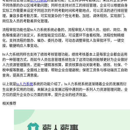
考勤排班管理也是
hr人力系统
的重要功能，它支持多种考勤模式，来应对企业多种
不同场景的办公区域考勤问题；同样也支持对员工的排班管理，企业可以根据自身
实际工作需要来设定不同班次的不同考勤时间和考勤地点，可以灵活的进行排班管
理
，
兼容多套考勤方案，可实现复杂的个性化考勤、加班、调休规则，实现部门、
岗位及人员的考勤差异化管理
。
流程审批
功能也是
人力系统
系统
必备的，
流程审批人可按人员、组织、岗位、角
hr
色等维度进行自定义，系统智能定位匹配，可设置环节查看权限。流程控制精细
化，支持流程的督办、催办、委托办理，可动态调整审批人及审批环节，一键交
接，敏捷响应人事变动。
hr
人力系统
同样也支持了绩效考核管理功能，绩效考核基本上是每家企业都会运用
的一种管理方式，而如今人员信息管理系统包含了这项功能则能够更好为企业做好
人力资源管理服务
，
还能
一键精准核算，薪资核算自动关联考勤、绩效、社保、个
税申报等数据，全面线上管理，帮助企业合理避税；保密工资条与移动端员工自助
查询，提高员工满意度。
以上就是
hr人力系统
系统
的功能介绍了，
人力系统
系统逐渐随着企业的发展而衍
hr
生出更多实用的功能，来解决企业发展过程中遇到的一系列人力资源管理问题
，
全
方位的提升企业办公方面的效率
，
提升企业的经济效益。
相关推荐