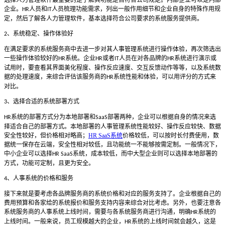
企业。
人员和
人员梳理功能需求，列出一般作用细节和企业自身的特殊作用规
HR
IT
定，然后了解各人力管理软件，基本选择符合公司要求的系统服务提供商。
、系统稳定、操作体验好
2
在满足要求的系统服务商中去进一步对其人事管理系统进行操作体验，再次筛选出
一些操作体验较好的
系统。企业
或者
人员在对各品牌的
系统进行演示或
HR
HR
IT
HR
试用时，要查看其界面美化程度、操作反应速度、交互反馈动作等等，以及系统数
据的处理速度，来综合评估该服务商的
系统性能和体验，可以用评分的方式来
HR
对比。
、选择合适的系统部署方式
3
系统的部署方式分为本地部署和
部署两种，企业可以根据自身的情况来选
HR
SaaS
择适合自己的部署方式。本地部署的人事管理系统性能较好、操作反应较快、数据
安全性较好，但价格相对略高；
HR SaaS系统
价格较低，可以按时长付费使用，数
据统一保存在云端，安全性相对较低，且功能统一不能够按需定制。一般情况下，
中小企业可以选择
系统，成本较低，而中大型企业则可以选择本地部署的
HR SaaS
方式，功能可定制，且更为安全。
、人事系统的价格和服务
4
接下来就是要考虑各品牌服务商的系统价格和对应的服务支持了。企业根据自己的
费用预算和各家给的系统报价和服务支持内容来综合对比考虑。另外，也要注意各
系统服务商的人事系统上线时间，需要与各系统服务商进行沟通，明确
系统的
HR
上线时间。一般来说，员工规模越大的企业，
系统的上线时间就会越久，这是
HR