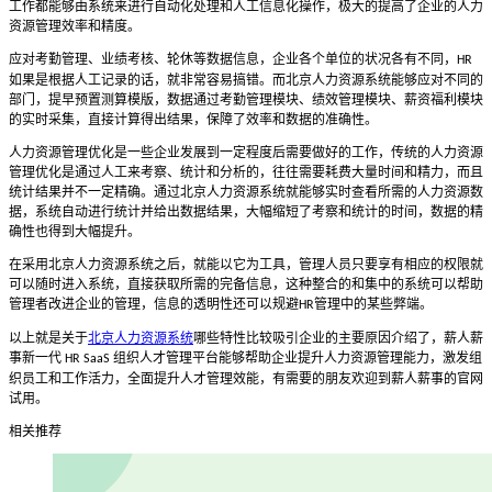
工作都能够由系统来进行自动化处理和人工信息化操作，极大的提高了企业的人力
资源管理效率和精度。
应对考勤管理、业绩考核、轮休等数据信息，企业各个单位的状况各有不同，
HR
如果是根据人工记录的话，就非常容易搞错。而北京人力资源系统能够应对不同的
部门，提早预置测算模版，数据通过考勤管理模块、绩效管理模块、薪资福利模块
的实时采集，直接计算得出结果，保障了效率和数据的准确性。
人力资源管理优化是一些企业发展到一定程度后需要做好的工作，传统的人力资源
管理优化是通过人工来考察、统计和分析的，往往需要耗费大量时间和精力，而且
统计结果并不一定精确。通过北京人力资源系统就能够实时查看所需的人力资源数
据，系统自动进行统计并给出数据结果，大幅缩短了考察和统计的时间，数据的精
确性也得到大幅提升。
在采用北京人力资源系统之后，就能以它为工具，管理人员只要享有相应的权限就
可以随时进入系统，直接获取所需的完备信息，这种整合的和集中的系统可以帮助
管理者改进企业的管理，信息的透明性还可以规避
管理中的某些弊端。
HR
以上就是关于
北京人力资源系统
哪些特性比较吸引企业的主要原因介绍了，薪人薪
事新一代
组织人才管理平台能够帮助企业提升人力资源管理能力，激发组
HR SaaS
织员工和工作活力，全面提升人才管理效能，有需要的朋友欢迎到薪人薪事的官网
试用。
相关推荐