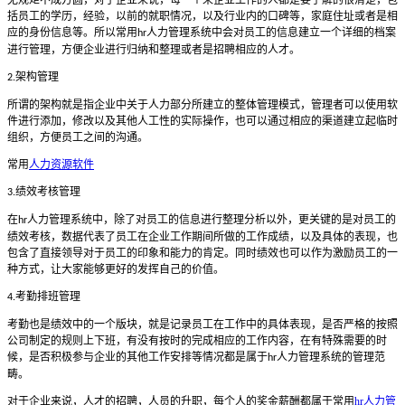
无规矩不成方圆，对于企业来说，每一个来企业工作的人都是要了解的很清楚，包
括员工的学历，经验，以前的就职情况，以及行业内的口碑等，家庭住址或者是相
应的身份信息等。所以常用
人力管理系统中会对员工的信息建立一个详细的档案
hr
进行管理，方便企业进行归纳和整理或者是招聘相应的人才。
架构管理
2.
所谓的架构就是指企业中关于人力部分所建立的整体管理模式，管理者可以使用软
件进行添加，修改以及其他人工性的实际操作，也可以通过相应的渠道建立起临时
组织，方便员工之间的沟通。
常用
人力资源软件
绩效考核管理
3.
在
人力管理系统中，除了对员工的信息进行整理分析以外，更关键的是对员工的
hr
绩效考核，数据代表了员工在企业工作期间所做的工作成绩，以及具体的表现，也
包含了直接领导对于员工的印象和能力的肯定。同时绩效也可以作为激励员工的一
种方式，让大家能够更好的发挥自己的价值。
考勤排班管理
4.
考勤也是绩效中的一个版块，就是记录员工在工作中的具体表现，是否严格的按照
公司制定的规则上下班，有没有按时的完成相应的工作内容，在有特殊需要的时
候，是否积极参与企业的其他工作安排等情况都是属于
人力管理系统的管理范
hr
畴。
对于企业来说，人才的招聘，人员的升职，每个人的奖金薪酬都属于常用
hr人力管