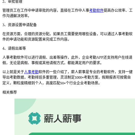
2
、
审批管理
管理员工在工作中申请审批的内容，直接在工作中
人事
考勤软件
提高办公效率、工
作沟通解决效率。
3
、
资源设置申请配备
在资源方面，合理的资源分配。如果员工需要使用哪些设备，可以通过
人事考勤软
件的
申请功能和资源配置来完成工作内容。
4
、
请假出差等
人事考勤软件可以进行
请假、出差等
操作，
此外，企业考勤
APP
还支持用户在线请
假，无论是病假
、
事假或其他请假方式，都能满足用户的要求。
以上就是关于
人事考勤
软件的一些介绍了，薪人薪事是专业的考勤软件，支持一键
导出考勤数据，考勤排班多重管理，灵活制定
考勤方案，假期报表可按需自
1000+
定义，颗粒度精细到个人，高度匹配
个行业企业考勤场景。
50+
相关推荐