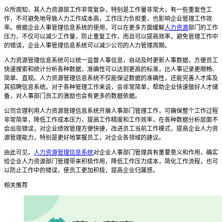
众所周知，其人力资源部工作非常复杂，特别是工作量非常大，有一些重复性工
作，不可避免地导致人力工作成本高，工作压力负担重，也影响企业管理工作效
率。根据企业人事管理信息系统的使用，可以在更多方面缓解
人力资源
部门的工作
压力，不仅可以减少工作量，防止重复工作，而且可以提高效率，避免管理工作中
的错误，企业人事管理信息系统可以减少公司的人力管理周期。
人力资源管理信息系统
可以统一监督人事信息，自动及时更新人事数据，方便员工
快速搜索和统计分析各种数据，准确性可以达到更高的标准，比人事记录更顺畅、
简单、直观。
人力资源管理信息系统
不仅能保证数据的准确性，还能完善人才库及
其招聘信息系统。对于各种管理工作来说，会非常简单，帮助企业快速做好人才储
备，对人事部门员工的激励也会有更多的数据依据。
公司合理利用
人力资源管理信息系统
开展人事部门管理工作，可确保整个工作过程
非常简单，降低工作成本压力，提高工作精度和工作效率，在各种数据分析层面不
会出现错误，对企业绩效管理方便快捷，改进员工当前工作模式，提高企业人力资
源管理能力，特别是更好地掌握员工，对企业各领域的建议。
由此可见，
人力资源管理信息系统
对企业人事部门管理具有重要意义和作用，确实
给企业人力资源部门管理带来积极作用，降低工作压力成本，简化工作流程，也可
以防止工作中的错误，使员工更加积极，提高企业归属感。
相关推荐